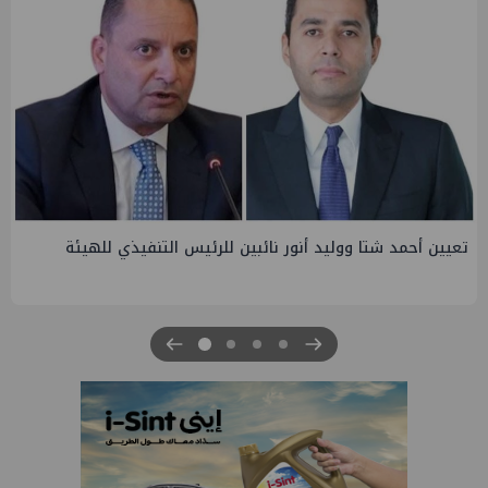
تاون جاس تسيطر علي كسر ماسورة في ترعة الإسماعيلية