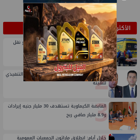
الأكثر قراءة
1
إصابة 22 سيدة في حادث انقلاب سيارة ربع نقل
بالشرقية
2
تعيين أحمد شتا ووليد أنور نائبين للرئيس التنفيذي
للهيئة
3
القابضة الكيماوية تستهدف 30 مليار جنيه إيرادات
و8.9 مليار صافي ربح
خلال أيام: انطلاق ماراثون الجمعيات العمومية