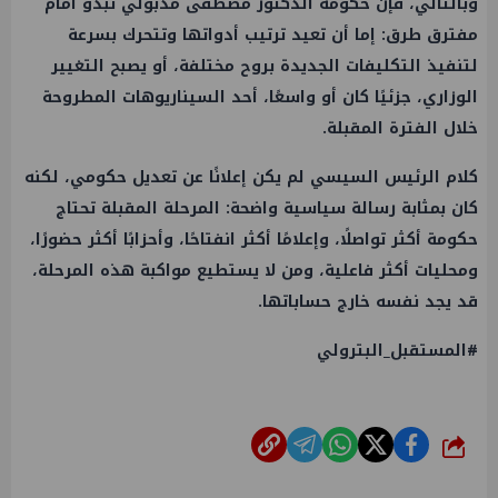
وبالتالي، فإن حكومة الدكتور مصطفى مدبولي تبدو أمام
مفترق طرق: إما أن تعيد ترتيب أدواتها وتتحرك بسرعة
لتنفيذ التكليفات الجديدة بروح مختلفة، أو يصبح التغيير
الوزاري، جزئيًا كان أو واسعًا، أحد السيناريوهات المطروحة
خلال الفترة المقبلة.
كلام الرئيس السيسي لم يكن إعلانًا عن تعديل حكومي، لكنه
كان بمثابة رسالة سياسية واضحة: المرحلة المقبلة تحتاج
حكومة أكثر تواصلًا، وإعلامًا أكثر انفتاحًا، وأحزابًا أكثر حضورًا،
ومحليات أكثر فاعلية، ومن لا يستطيع مواكبة هذه المرحلة،
قد يجد نفسه خارج حساباتها.
#المستقبل_البترولي
شارك