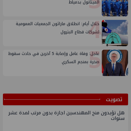
3
الميثانول بدمياط
4
خلال أيام: انطلاق ماراثون الجمعيات العمومية
لشركات قطاع البترول
5
عاجل: وفاة عامل وإصابة 5 آخرين في حادث سقوط
صخرة بمنجم السكري
ﺗﺼﻮﻳﺖ
هل تؤيدون منح المهندسين اجازة بدون مرتب لمدة عشر
سنوات