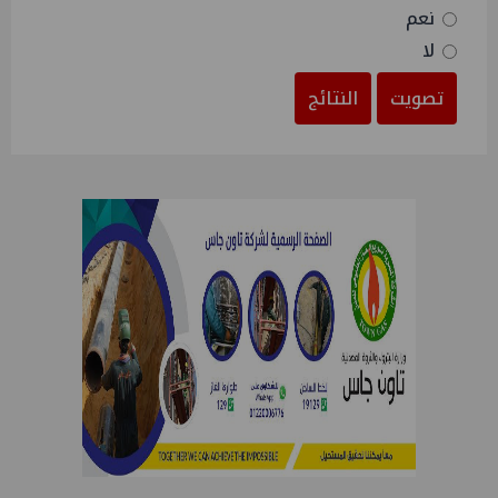
نعم
لا
تصويت
النتائج