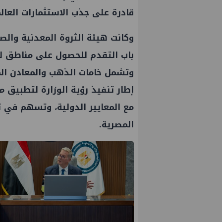
قادرة على جذب الاستثمارات العالم
وكانت هيئة الثروة المعدنية والص
باب التقدم للحصول على مناطق ل
وتشمل خامات الذهب والمعادن الم
إطار تنفيذ رؤية الوزارة لتطبيق
مع المعايير الدولية، وتسهم في ت
المصرية.
 يتفقد مصنع ووتك لإنتاج
تحالف أوبك+ يتفق على زيادة ط
 بإدكو
إنتاج النفط خلال سبتمبر