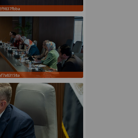
2f9837fbba
af7a83158a