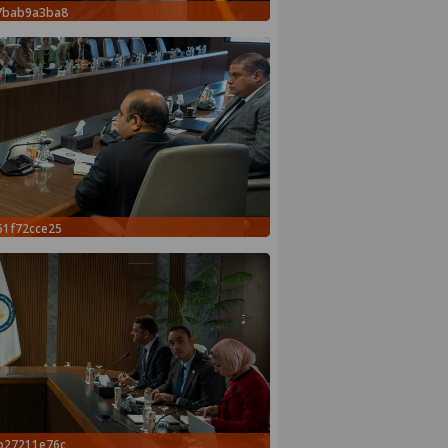
b7bab9a3ba8
61f72cce25
b27211e76c