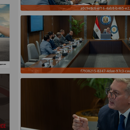
a0c9e8c6-ef16-4ab8-b465-e2
f7938215-8347-4dae-97c3-ca