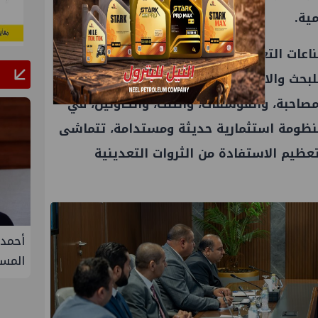
ية.
ناعات التعدينية قد أعلنت الشهر الماضي فتح
لبحث والاستكشاف بنظام القطاعات المفتوحة،
صاحبة، والفوسفات، والتلك، والكاولين، في
 منظومة استثمارية حديثة ومستدامة، تتماشى
عظيم الاستفادة من الثروات التعدينية
فيفة في
أحمد سليمان مقررًا للجنة التنمية
S
المستدامة بنقابة المهندسين
الثلا
غاز ك
سيناء