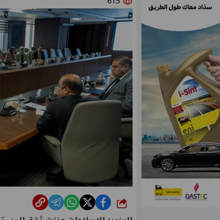
615
شارك