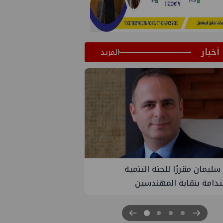
أخبار
المزيد
PM تنهي أعمال إنزال الخطوط البحرية
ث بمشروع المرحلة الرابعة لتنمية حقل
اموس البحري التابع لشركة شمال
 للبترول