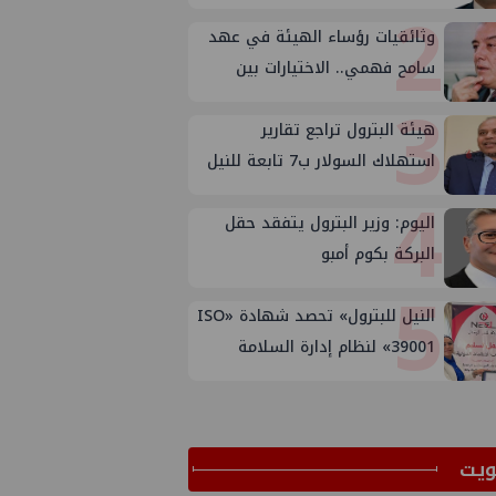
2
وثائقيات رؤساء الهيئة في عهد
سامح فهمي.. الاختيارات بين
3
الأسباب والأهداف
هيئة البترول تراجع تقارير
استهلاك السولار ب7 تابعة للنيل
4
وتوتال وبترومين بعد تصحيح
الأوضاع
اليوم: وزير البترول يتفقد حقل
البركة بكوم أمبو
5
النيل للبترول» تحصد شهادة «ISO
39001» لنظام إدارة السلامة
المرورية بجهود ذاتية
ﻳﺖ