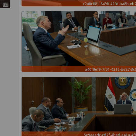
c2a0c881-8498-42fd-ba8b-e
a40f0ef9-7f01-4216-be87-3c
5e9aaadc-cd7f-4bed-a41a-4f