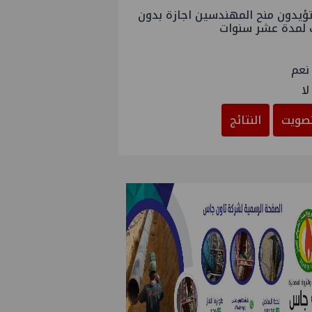
ؤيدون منح المهندسين اجازة بدون
 لمدة عشر سنوات
نعم
لا
صويت
النتائج