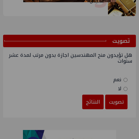
الخميس
ﺗﺼﻮﻳﺖ
هل تؤيدون منح المهندسين اجازة بدون مرتب لمدة عشر
سنوات
نعم
لا
تصويت
النتائج