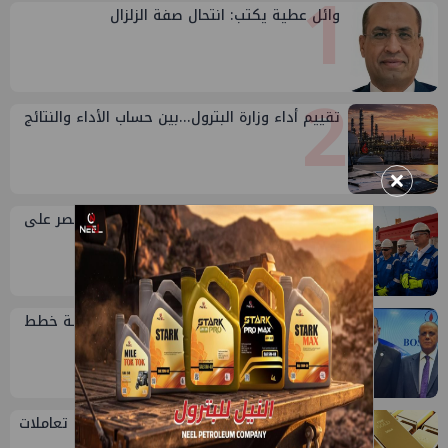
1
وائل عطية يكتب: انتحال صفة الزلزال
2
تقييم أداء وزارة البترول...بين حساب الأداء والنتائج
×
3
وزير البترول : كامل الاهتمام لوضع صعيد مصر على
خريطة الاستثمار البترولي
4
رئيس الهيئة يجتمع بقيادات عجيبة لمناقشة خطط
الشركة لتعظيم الانتاج
5
قفزة في سعر الذهب اليوم بمصر مع بداية تعاملات