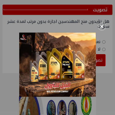
ﺗﺼﻮﻳﺖ
هل تؤيدون منح المهندسين اجازة بدون مرتب لمدة عشر
×
سنوات
نعم
لا
تصويت
النتائج