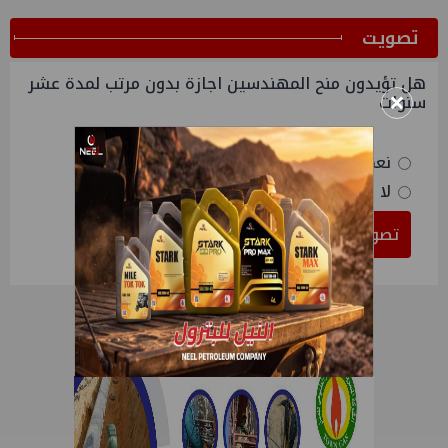
ﺗﺼﻮﻳﺖ
هل تؤيدون منح المهندسين اجازة بدون مرتب لمدة عشر
×
سنوات
نعم
لا
تصويت
النتائج