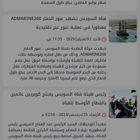
شهر يوليو الماضي. يبلغ طول السفينة
قناة السويس تشهد عبور الحفار ADMARINE260
مقطورا ‏في عملية عبور غير تقليدية
الأحد 02/فبراير/2025 - 11:35 ص
شهدت حركة الملاحة بقناة السويس ، عبور الحفار
ADMARINE260، وذلك من خلال قطره وتوجيهه بثلاث
قاطرات تابعة للهيئة وإرشاده بواسطة فريق عمل يضم
مجموعة من كبار مرشدي الهيئة وقباطنة القاطرات خلال
رحلته من البحر المتوسط متجها إلى البحر الأحمر. يبلغ طول
الحفار الذي يرفع علم ليبيريا 45مترا، وعرضه 48 مترا،
رئيس هيئة قناة السويس يفتتح كوبريين عائمين
بالقطاع الأوسط للقناة
الأربعاء 25/ديسمبر/2024 - 02:58 م
تنفيذاً لتوجيهات السيد الرئيس عبد الفتاح السيسي رئيس
الجمهورية بزيادة المعابر وسلسلة الكباري العائمة بمنطقة
القناة، شهد الفريق أسامة ربيع رئيس هيئة قناة السويس،