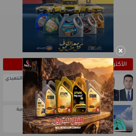
×
الأكثر قراءة
1
تعيين أحمد شتا ووليد أنور نائبين للرئيس التنفيذي
للهيئة
2
خلال أيام: انطلاق ماراثون الجمعيات العمومية
لشركات قطاع البترول