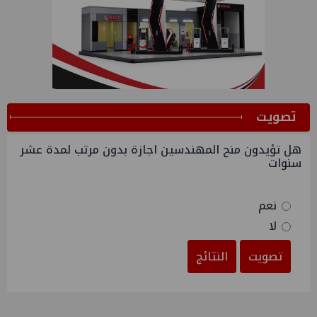
ﺗﺼﻮﻳﺖ
هل تؤيدون منح المهندسين اجازة بدون مرتب لمدة عشر
سنوات
نعم
لا
تصويت
النتائج