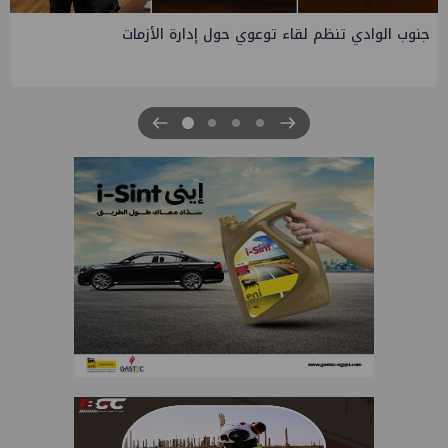
التخطيط والبترول يبحثان جهود تحقيق أمن الطاقة ضمن خ
التنمية الاقتصادية والاجتماعية للعام المالي ٢٠٢٧/٢٠٢٦