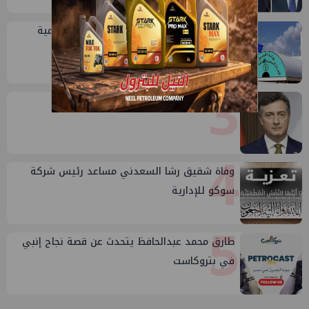
2
خلال أيام: انطلاق ماراثون الجمعيات العمومية
لشركات قطاع البترول
3
إيني تعين مديراً جديد لها في مصر
4
وفاة شقيق رشا السعدني مساعد رئيس شركة
سوكو للإدارية
5
طارق محمد عبدالحافظ يتحدث عن قصة نجاح إنبي
في بتروكاست