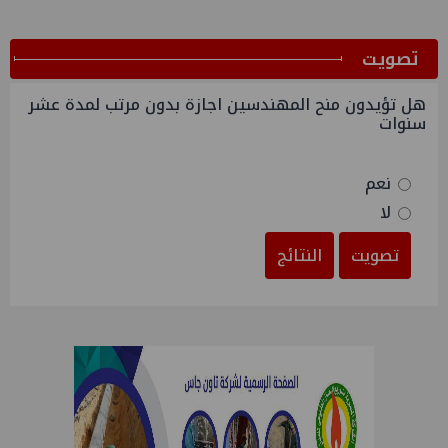
ﺗﺼﻮﻳﺖ
هل تؤيدون منح المهندسين اجازة بدون مرتب لمدة عشر
سنوات
نعم
لا
تصويت
النتائج