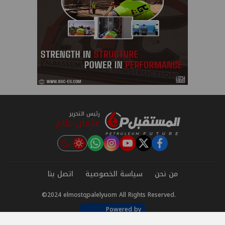
رئيس التحرير
عثمان علام
instagram
tiktok
youtube
twitter
facebook
من نحن
سياسة الخصوصية
اتصل بنا
©2024 elmostqpalelyuom All Rights Reserved.
Powered by