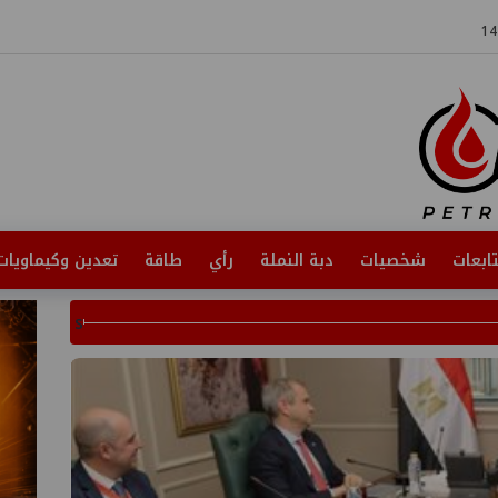
ابعات
شخصيات
دبة النملة
رأي
طاقة
تعدين وكيماويات
s