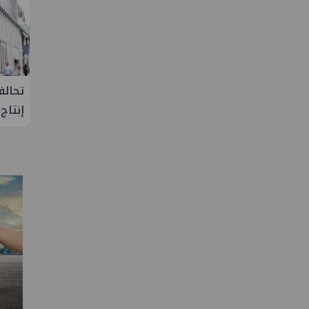
لإنتاج
تحالف أوبك+ يتفق على زيادة طفيفة في
إسدال
إنتاج النفط خلال سبتمبر
"منتدى 