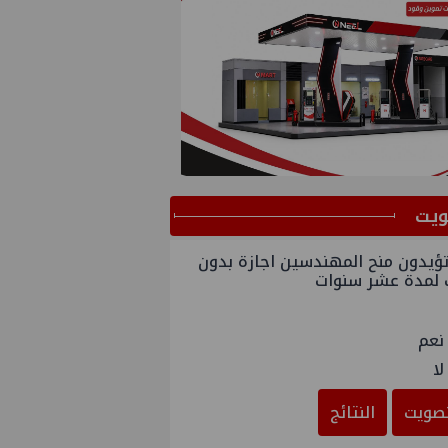
ﻳﺖ
ؤيدون منح المهندسين اجازة بدون
 لمدة عشر سنوات
نعم
لا
صويت
النتائج