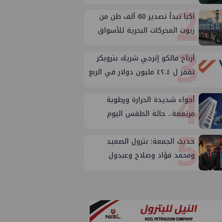
2
على الإمدادات
أكبا تبدأ تصدير 60 ألف طن من
زيوت المحركات البحرية للأسواق
3
الخارجية
أرباح فالكو إنرجي شريك بتروبكر
تقفز ل ٤٢.٤ مليون دولار في الربع
4
الثاني من ٢٠٢٦
أجواء شديدة الحرارة ورطوبة
مرتفعة.. حالة الطقس اليوم
5
الجمعة 7 أغسطس 2026
حديث الجمعة: بترول الصعيد
ومحمد فؤاد وصلاح وعبدول