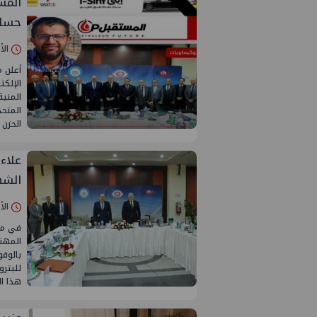
المس
حسا
الأحد 05/أبريل
أعلن 
الإلك
المنية
المتحد
الحزن 
علاء
الشه
الأحد 05/أبريل
في مش
المهند
بالوقو
للبتر
هذا ال