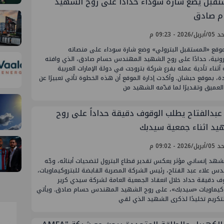
تقبل يضع شارة سوداء حدادًا على روح الشهيد
م صادق
/2026 - 09:23 م
موقع «المستقبل البترولي» وضع شارة سوداء على منصاته
ترونية، حدادًا على روح الشهيد المهندس حسام صادق، الذي وافته
 أثناء تأدية عمله بفرع شركة بتروجت في دولة الإمارات العربية
ة، بموقع حبشان. وأكدت إدارة الموقع أن هذه الخطوة تأتي تعبيرًا عن
العميق وتقديرًا لما قدّمه الشهيد من
 عبدالفتاح يطلب الوقوف دقيقة حداداً على روح
يد اثناء جمعية سيدبك
/2026 - 09:02 م
هد إنساني مؤثر يعكس تقدير قطاع البترول لتضحيات أبنائه، وجّه
س علاء عبد الفتاح، رئيس الشركة المصرية القابضة للبتروكيماويات،
ف دقيقة حداد خلال انعقاد الجمعية العامة لشركة سيدي كرير
وكيماويات «سيدبك»، على روح الشهيد المهندس حسام صادق. ويأتي
تكريم تخليدًا لذكرى الشهيد الذي لقي