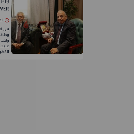
POWER" الإماراتية للتع
الخميس 04/
فى اط
وطاقة 
وادخال
عليها
الكهرب