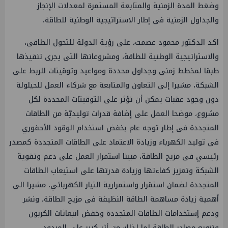
وضغط المدة الزمنية والمتابعة المستمرة لمعدلات الإنجاز
والجداول الزمنية فى إطار الاستراتيجية الوطنية للطاقة.
اكد الدكتور محمود عصمت، على رؤية الدولة للتحول الطاقى،
والاستراتيجية الوطنية للطاقة، ومشروعاتها التى يجرى تنفيذها
طبقا لمخطط زمنى وجداول محددة ومواعيد وتوقيتات للربط على
الشبكة، مشيرا إلى التعاون والمتابعة مع شركاء العمل للحيلولة
دون وجود عقبات يمكن أن تؤثر على التوقيتات المحددة لكل
مشروع، موضحا العمل على إضافة قدرات توليديّة من الطاقات
المتجددة فى إطار توجه عام بخفض استخدام الوقود الأحفوري
فى توليد الكهرباء وزيادة الاعتماد على الطاقات المتجددة كمصدر
رئيسي فى مزيج الطاقة، مبينا استمرار العمل على دعم وتقوية
الشبكة وتعزيز كفاءتها وزيادة قدرتها على استيعاب الطاقات
المتجددة لضمان استقرار واستمرارية التيار الكهربائي، مشيرا الى
أهمية زيادة مساهمة الطاقة النظيفة فى مزيج الطاقة، ونشر
ودعم إستخدامات الطاقات المتجددة وخفض انبعاثات الكربون
وتنويع مصادر الطاقة لما لذلك من أثر كبير على المردود