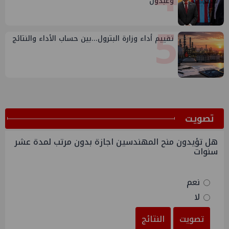
وعبدول
5
تقييم أداء وزارة البترول...بين حساب الأداء والنتائج
ﺗﺼﻮﻳﺖ
هل تؤيدون منح المهندسين اجازة بدون مرتب لمدة عشر
سنوات
نعم
لا
تصويت
النتائج