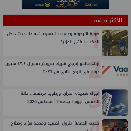
الأكثر قراءة
1
صورة البرجولة وعفريتة التسريبات..ماذا يحدث داخل
المكتب الفني للوزير؟
2
أرباح فالكو إنرجي شريك بتروبكر تقفز ل ٤٢.٤ مليون
دولار في الربع الثاني من ٢٠٢٦
3
أجواء شديدة الحرارة ورطوبة مرتفعة.. حالة
الطقس اليوم الجمعة 7 أغسطس 2026
4
حديث الجمعة: بترول الصعيد ومحمد فؤاد وصلاح