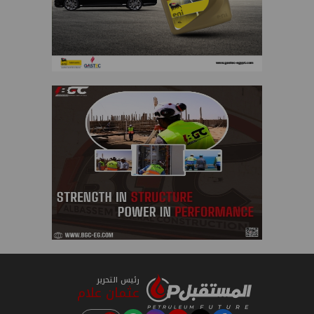
رئيس التحرير
عثمان علام