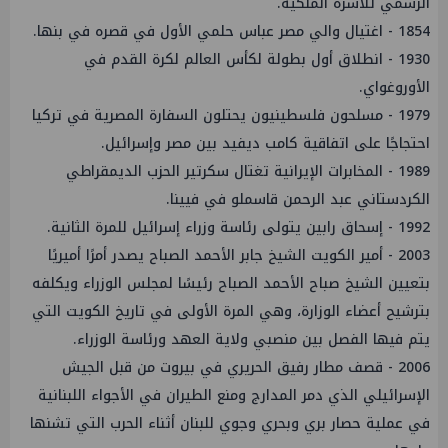
الرسمي للأسرة الملكية.
1854 - اغتيال والي مصر عباس حلمي الأول في قصره في بنها.
1930 - انطلاق أول بطولة لكأس العالم لكرة القدم في
الأوروغواي.
1979 - مسلحون فلسطينيون يحتلون السفارة المصرية في تركيا
احتجاجًا على اتفاقية كامب ديفيد بين مصر وإسرائيل.
1989 - المخابرات الإيرانية تغتال سكرتير الحزب الديمقراطي
الكردستاني عبد الرحمن قاسملو في فيينا.
1992 - إسحاق رابين يتولى رئاسة وزراء إسرائيل للمرة الثانية.
2003 - أمير الكويت الشيخ جابر الأحمد الصباح يصدر أمرًا أميريًا
بتعيين الشيخ صباح الأحمد الصباح رئيسًا لمجلس الوزراء ويكلفه
بترشيح أعضاء الوزارة، وهي المرة الأولى في تاريخ الكويت التي
يتم فيها الفصل بين منصبي ولاية العهد ورئاسة الوزراء.
2006 - قصف مطار رفيق الحريري في بيروت من قبل الجيش
الإسرائيلي الذي دمر المدارج ومنع الطيران في الأجواء اللبنانية
في عملية حصار بري وبحري وجوي للبنان أثناء الحرب التي تشنها