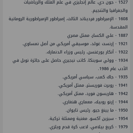
1527 - جون دي، عالم إنجليزي في علم الفلك والرياضيات
والجغرافيا والتنجيم.
1608 - الإمبراطور فرديناند الثالث، إمبراطور الإمبراطورية الرومانية
المقدسة.
1887 - علي الكسار، ممثل مصري
1921 - إرنست غولد، موسيقي أمريكي من أصل نمساوي.
1922 - أنكار يورغنسن، رئيس وزراء الدنمارك.
1934 - وولي سوينكا، كاتب نيجيري حاصل على جائزة نوبل في
الأدب عام 1986.
1935 - جاك كمب، سياسي أمريكي.
1941 - روبرت فوريستر، ممثل أمريكي.
1942 - هاريسون فورد، ممثل أمريكي.
1944 - إرنو روبيك، معماري هنغاري.
1950 - ما يينغ جيو، رئيس تايوان.
1954 - سيزين آكسو، مغنية وممثلة تركية.
1979 - كريغ بيلامي، لاعب كرة قدم ويلزي.