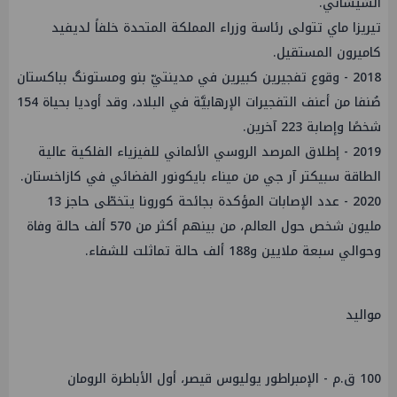
الشيشاني.
تيريزا ماي تتولى رئاسة وزراء المملكة المتحدة خلفاً لديفيد
كاميرون المستقيل.
2018 - وقوع تفجيرين كبيرين في مدينتيّ بنو ومستونگ بباكستان
صُنفا من أعنف التفجيرات الإرهابيَّة في البلاد، وقد أوديا بحياة 154
شخصًا وإصابة 223 آخرين.
2019 - إطلاق المرصد الروسي الألماني للفيزياء الفلكية عالية
الطاقة سبيكتر آر جي من ميناء بايكونور الفضائي في كازاخستان.
2020 - عدد الإصابات المؤكدة بجائحة كورونا يتخطّى حاجز 13
مليون شخص حول العالم، من بينهم أكثر من 570 ألف حالة وفاة
وحوالي سبعة ملايين و188 ألف حالة تماثلت للشفاء.
مواليد
100 ق.م - الإمبراطور يوليوس قيصر، أول الأباطرة الرومان