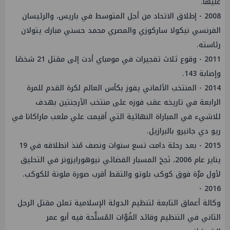
عليها.
2008 - إطلاق الاتحاد من أجل المتوسط في باريس، والرئيسان
الفرنسي نيكولا ساركوزي والمصري محمد حسني مبارك يتولان
رئاسته.
2011 - وقوع ثلاث تفجيرات في مومباي أدت إلى مقتل 21 شخصًا
وإصابة 143.
2014 - المنتخب الألماني يفوز بكأس العالم لكرة القدم للمرة
الرابعة في تاريخه عقب فوزه على منتخب الأرجنتين بهدف
للاشيء في المباراة النهائية التي أقيمت علي ملعب ماراكانا في
ريو دي جانيرو بالبرازيل.
2015 - بعد رحلة دامت تسع سنوات ونصف مُنذ انطلاقه في 19
يناير عام 2006، نَجحَ المسبار الفضائي نيوهورايزونز في التحليق
لأول مرَّة فوق كوكب بلوتو والتقط أقرب صورة ملونة للكوكب.
2016 -
وكالة أعماق التابعة لتنظيم الدولة الإسلامية تعلن مقتل الرجل
الثاني في التنظيم وقائد القُوَّات المُسلَّحة فيه أبو عمر