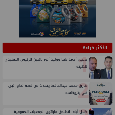
الأكثر قراءة
1
تعيين أحمد شتا ووليد أنور نائبين للرئيس التنفيذي
للهيئة
2
طارق محمد عبدالحافظ يتحدث عن قصة نجاح إنبي
في بتروكاست
خلال أيام: انطلاق ماراثون الجمعيات العمومية