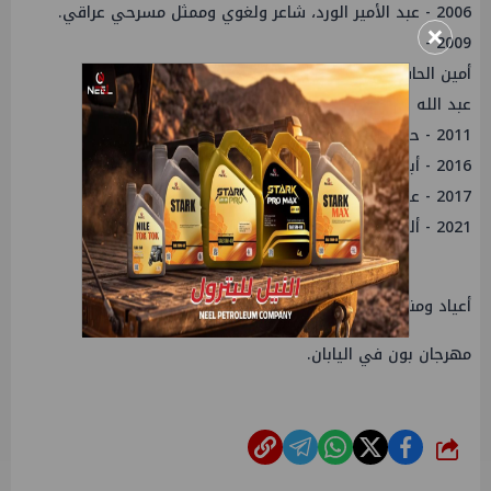
2006 - عبد الأمير الورد، شاعر ولغوي وممثل مسرحي عراقي.
×
2009 -
أمين الحافظ، رئيس وزراء لبنان.
عبد الله بن جبرين، عالم دين سعودي.
2011 - حسن دكاك، ممثل سوري.
2016 - أبو عمر الشيشاني، قيادي في تنظيم داعش.
2017 - عبد الرحمن بن عبد العزيز آل سعود، أمير سعودي.
2021 - ألبرتو دواليب، رجل أعمال برازيلي لبناني الأصل.
أعياد ومناسبات
مهرجان بون في اليابان.
شارك