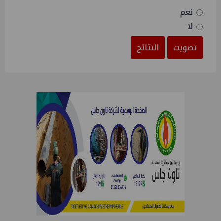
نعم
لا
تصويت
النتائج