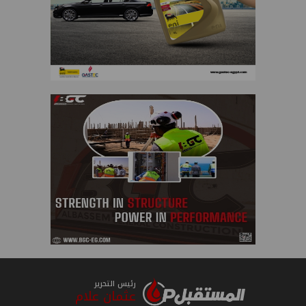
رئيس التحرير
عثمان علام