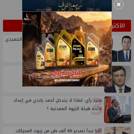
×
الأكثر قراءة
1
تعيين أحمد شتا ووليد أنور نائبين للرئيس التنفيذي
للهيئة
2
إيني تعين مديراً جديد لها في مصر
3
مجرد رأي: لماذا لا يتدخل أحمد راندي في إعداد
لائحة هيئة الثروة المعدنية ؟
أكبا تبدأ تصدير 60 ألف طن من زيوت المحركات