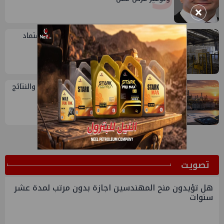
×
4
سيدبك تؤكد ريادتها في جودة الخامات باعتماد
عالمي جديد
5
تقييم أداء وزارة البترول...بين حساب الأداء والنتائج
ﺗﺼﻮﻳﺖ
هل تؤيدون منح المهندسين اجازة بدون مرتب لمدة عشر
سنوات