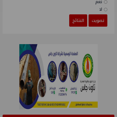
نعم
لا
تصويت
النتائج