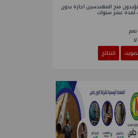
ؤيدون منح المهندسين اجازة بدون
 لمدة عشر سنوات
نعم
لا
صويت
النتائج