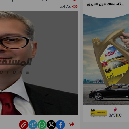
2472
شارك