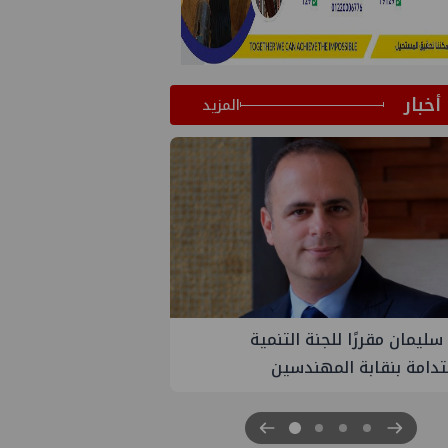
أخبار
المزيد
جنة التنمية
PMS تنهي أعمال إنزال الخطوط البحري
لمهندسين
الثلاث بمشروع المرحلة الرابعة لتنمية 
غاز كاموس البحري التابع لشركة شمال
سيناء للبترول