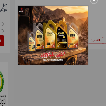
×
هل ت
مرتب
ت
التعدين
الثروة المعدنية
وزير
ياسر رمضان