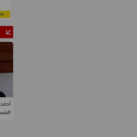
لف أوبك+ يتفق على زيادة طفيفة في
أحمد سليمان مقررًا لل
اج النفط خلال سبتمبر
المستدامة بنقابة ا