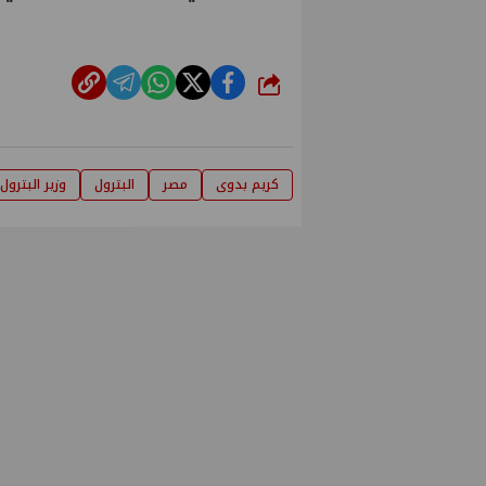
شارك
كريم بدوى
مصر
البترول
وزير البترول