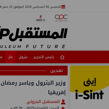
الخميس 06 أغسطس 2026 الموافق 23 صفر 1448
رئيس التحرير
بترول
غاز
مت
تعدين
وزير البترول وياسر رمضان
إفريقيا
المستقبل البترولي
السبت 01/فبراير/2025 - 05:39 م