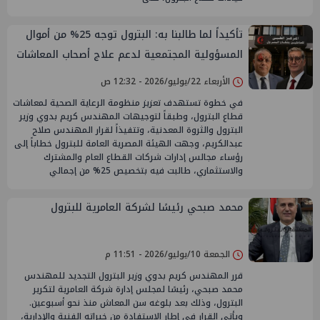
تأكيداً لما طالبنا به: البترول توجه 25% من أموال
المسؤولية المجتمعية لدعم علاج أصحاب المعاشات
الأربعاء 22/يوليو/2026 - 12:32 ص
في خطوة تستهدف تعزيز منظومة الرعاية الصحية لمعاشات
قطاع البترول، وطبقاً لتوجيهات المهندس كريم بدوي وزير
البترول والثروة المعدنية، وتتفيذاً لقرار المهندس صلاح
عبدالكريم، وجهت الهيئة المصرية العامة للبترول خطاباً إلى
رؤساء مجالس إدارات شركات القطاع العام والمشترك
والاستثماري، طالبت فيه بتخصيص 25% من إجمالي
محمد صبحي رئيسًا لشركة العامرية للبترول
الجمعة 10/يوليو/2026 - 11:51 م
قرر المهندس كريم بدوي وزير البترول التجديد للمهندس
محمد صبحي، رئيسًا لمجلس إدارة شركة العامرية لتكرير
البترول، وذلك بعد بلوغه سن المعاش منذ نحو أسبوعين.
ويأتي القرار في إطار الاستفادة من خبراته الفنية والإدارية،