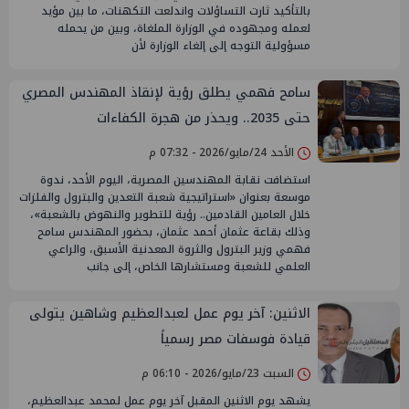
بالتأكيد ثارت التساؤلات واندلعت التكهنات، ما بين مؤيد
لعمله ومجهوده في الوزارة الملغاة، وبين من يحمله
مسؤولية التوجه إلى إلغاء الوزارة لأن
سامح فهمي يطلق رؤية لإنقاذ المهندس المصري
حتى 2035.. ويحذر من هجرة الكفاءات
الأحد 24/مايو/2026 - 07:32 م
استضافت نقابة المهندسين المصرية، اليوم الأحد، ندوة
موسعة بعنوان «استراتيجية شعبة التعدين والبترول والفلزات
خلال العامين القادمين.. رؤية للتطوير والنهوض بالشعبة»،
وذلك بقاعة عثمان أحمد عثمان، بحضور المهندس سامح
فهمي وزير البترول والثروة المعدنية الأسبق، والراعي
العلمي للشعبة ومستشارها الخاص، إلى جانب
الاثنين: آخر يوم عمل لعبدالعظيم وشاهين يتولى
قيادة فوسفات مصر رسمياً
السبت 23/مايو/2026 - 06:10 م
يشهد يوم الاثنين المقبل آخر يوم عمل لمحمد عبدالعظيم،