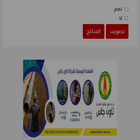
نعم
لا
تصويت
النتائج