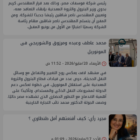
رئيس شركة فوسفات مصر، وذلك بعد قرار المهندس كريم
بدوي وزير البترول والثروة المعدنية بإنهاء التعاقد معه،
وتعيين المهندس ناصر شاهين رئيسًا جديدًا للشركة. ومن
المقرر أن يتسلم المهندس ناصر شاهين مهام رئاسة
الشركة رسميًا اعتبارًا من الأول من يونيو المقبل،
محمد عاطف وعبده ومرزوق والشوربجي فى
المونوريل
الأربعاء 20/مايو/2026 - 11:52 ص
في مشهد لافت يعكس روح التغيير والتفاعل مع وسائل
النقل الحديثة، حرص عدد من قيادات قطاع البترول والثروة
المعدنية على استقلال المونوريل، في خطوة تعكس دعم
الدولة لمشروعات النقل الذكي والمستدام، وتأكيدًا على
أهمية الاندماج مع التطور الحضاري الذي تشهده مصر حاليًا.
وضمت الجولة الدكتور محمد نائب التجارة الخارجية
مجرد رأي: كيف أقنعتهم أمل طنطاوي ؟
الأحد 17/مايو/2026 - 01:09 م