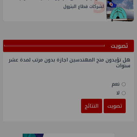
5
لشركات قطاع البترول
ﺗﺼﻮﻳﺖ
هل تؤيدون منح المهندسين اجازة بدون مرتب لمدة عشر
سنوات
نعم
لا
تصويت
النتائج