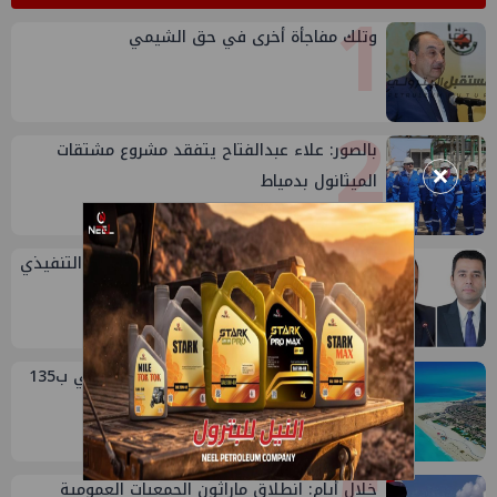
1
وتلك مفاجأة أخرى في حق الشيمي
2
بالصور: علاء عبدالفتاح يتفقد مشروع مشتقات
×
الميثانول بدمياط
3
تعيين أحمد شتا ووليد أنور نائبين للرئيس التنفيذي
للهيئة
4
صفقة إماراتية جديدة في الساحل الشمالي ب135
مليار جنيه لتطوير الجفيرة
خلال أيام: انطلاق ماراثون الجمعيات العمومية