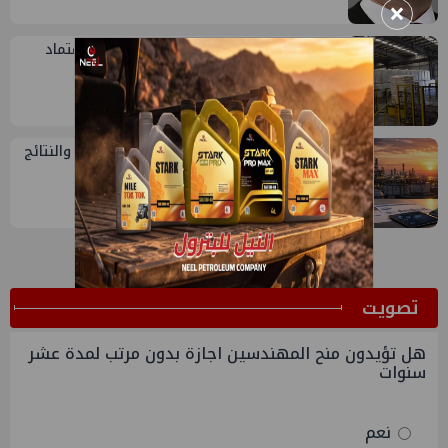
×
4
سيدبك تؤكد ريادتها في جودة الخامات باعتماد
عالمي جديد
5
تقييم أداء وزارة البترول...بين حساب الأداء والنتائج
ﺗﺼﻮﻳﺖ
هل تؤيدون منح المهندسين اجازة بدون مرتب لمدة عشر
سنوات
نعم