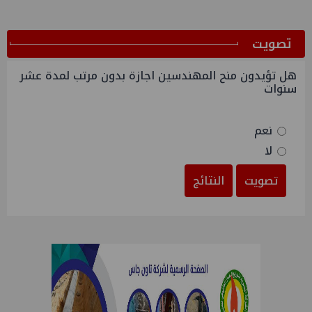
ﺗﺼﻮﻳﺖ
هل تؤيدون منح المهندسين اجازة بدون مرتب لمدة عشر
سنوات
نعم
لا
تصويت
النتائج