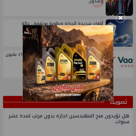
وعبدول
4
×
أجواء شديدة الحرارة ورطوبة مرتفعة.. حالة
الطقس اليوم الجمعة 7 أغسطس 2026
5
أرباح فالكو إنرجي شريك بتروبكر تقفز ل ٤٢.٤ مليون
دولار في الربع الثاني من ٢٠٢٦
ﺗﺼﻮﻳﺖ
هل تؤيدون منح المهندسين اجازة بدون مرتب لمدة عشر
سنوات