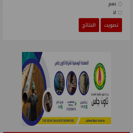
نعم
لا
تصويت
النتائج