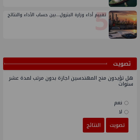
5
تقييم أداء وزارة البترول...بين حساب الأداء والنتائج
ﺗﺼﻮﻳﺖ
هل تؤيدون منح المهندسين اجازة بدون مرتب لمدة عشر
سنوات
نعم
لا
تصويت
النتائج