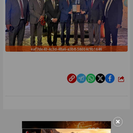
eaf7de40-4c3d-48a6-a3b8-58004c9b1646
شارك
×