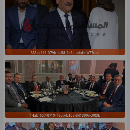
8834e661-379b-4d8f-946e-a4afefb77dcd
14abf657-8719-4edb-b10a-841390dc083b