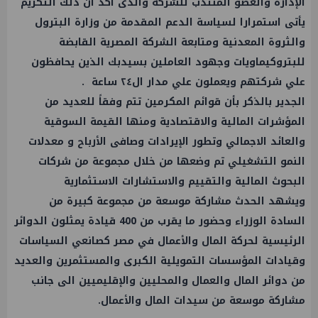
الإدارة والعضو المنتدب للشركة والذى أكد ان ذلك التكريم
يأتى استمرارا لسياسة الدعم المقدمة من وزارة البترول
والثروة المعدنية ومتابعة الشركة المصرية القابضة
للبتروكيماويات وجهود العاملين بسيدبك الذين يحافظون
علي شركتهم ويعملون علي مدار ال٢٤ ساعة .
الجدير بالذكر بأن قوائم المكرمين تتم وفقاً للعديد من
المؤشرات المالية والاقتصادية ومنها القيمة السوقية
والعائد الاجمالي وتطور الإيرادات وصافى الأرباح و معدلات
النمو التشغيلي تم وضعها من خلال مجموعة من شركات
البحوث المالية والتقييم والاستشارات الاستثمارية
ويشهد الحدث مشاركة موسعة من مجموعة كبيرة من
السادة الوزراء وحضور ما يقرب من 400 قيادة يمثلون الدوائر
الرئيسية لحركة المال والأعمال في مصر كصانعي السياسات
وقيادات المؤسسات التمويلية الكبرى والمستثمرين والعديد
من دوائر المال والعمال والمحليين والإقليميين الى جانب
مشاركة موسعة من سيدات المال والأعمال.