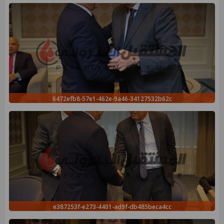
6472efb8-57e1-462e-9a46-34127532b62c
e387253f-e273-4401-ad9f-db485beca4cc