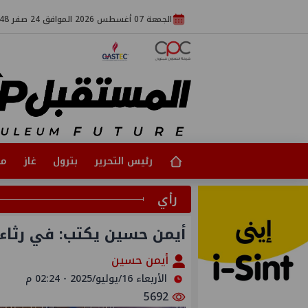
الجمعة 07 أغسطس 2026 الموافق 24 صفر 1448
رئيس التحرير
بترول
غاز
مت
رأي
أيمن حسين يكتب: في رثاء
أيمن حسين
الأربعاء 16/يوليو/2025 - 02:24 م
5692