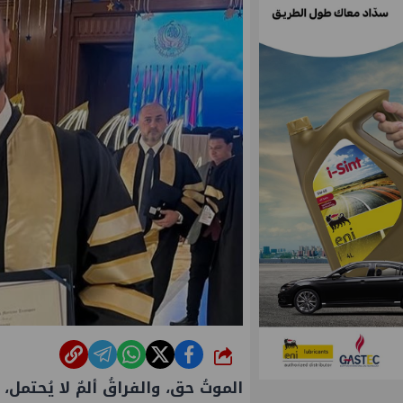
شارك
الموتُ حق، والفراقُ ألمٌ لا يُحتمل