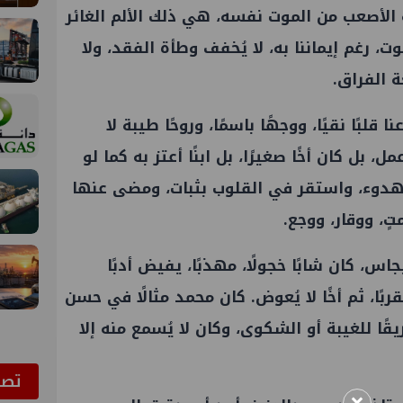
 الأصعب من الموت نفسه، هي ذلك الألم الغائر
، رغم إيماننا به، لا يُخفف وطأة الفقد، ولا
 الفراق.
لبًا نقيًا، ووجهًا باسمًا، وروحًا طيبة لا
مل
، بل كان أخًا صغيرًا، بل ابنًا أعتز به كما لو
هدوء، واستقر في القلوب بثبات، ومضى عنها
، ووقار، ووجع.
جاس
، كان شابًا خجولًا، مهذبًا، يفيض أدبًا
قربًا، ثم أخًا لا يُعوض. كان محمد مثالًا في حسن
قًا للغيبة أو الشكوى، وكان لا يُسمع منه إلا
ﺗﺼﻮ