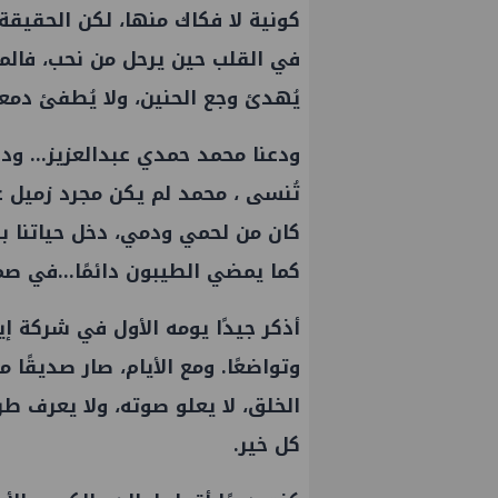
كونية لا فكاك منها، لكن الحقيقة
في القلب حين يرحل من نحب، فالموت
يُهدئ وجع الحنين، ولا يُطفئ دمعة
ودعنا محمد حمدي عبدالعزيز… ودعنا ق
تُنسى ، محمد لم يكن مجرد زميل
ع
كان من لحمي ودمي، دخل حياتنا ب
كما يمضي الطيبون دائمًا…في صمتٍ
أذكر جيدًا يومه الأول في شركة
إي
وتواضعًا. ومع الأيام، صار صديقًا م
الخلق، لا يعلو صوته، ولا يعرف طري
كل خير.