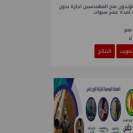
ؤيدون منح المهندسين اجازة بدون
 لمدة عشر سنوات
نعم
لا
صويت
النتائج