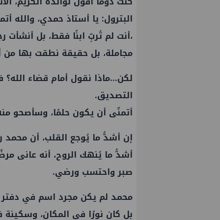
كنت دومًا أقول لوالده الكريم، ال
البترول
: يا أستاذ حمدي، والله أت
،أنت لم تُربِّ ابنًا فقط، بل أنشأت
مجاملة، بل حقيقة نطقت بها من أ
لكن…ماذا نقول أمام قضاء الله؟ ف
التصديق.
أتمنّى أن يكون حلمًا، وسأصحو منه
إن أشدُّ ما يُوجع القلب، أن محمد
أشدُّ ما يُنهك الروح، أنه عانى مرضً
صبر واحتسب ورضي.
محمد لم يكن مجرد اسم في دفتر 
بل كان نورًا في المكان، وسكينة 