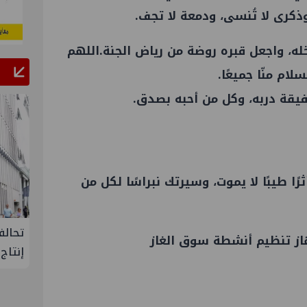
وذكرى لا تُنسى، ودمعة لا تجف.
خله، واجعل قبره روضة من رياض الجنة.اللهم
لام منّا جميعًا.
فيقة دربه، وكل من أحبه بصدق.
ًا طيبًا لا يموت، وسيرتك نبراسًا لكل من
 مصنع ووتك لإنتاج
تحالف أوبك+ يتفق على زيادة طفيفة 
جهاز تنظيم أنشطة سوق الغاز
إنتاج النفط خلال سبتمبر