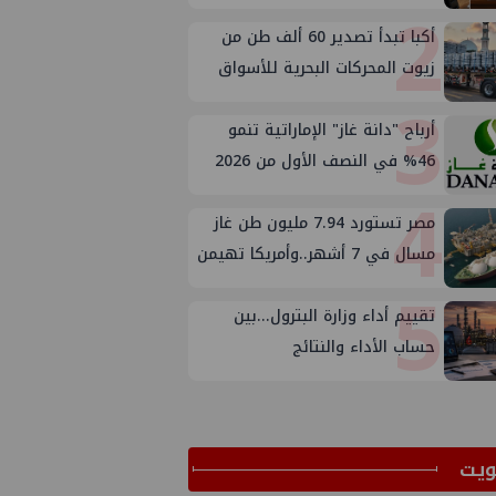
2
أكبا تبدأ تصدير 60 ألف طن من
زيوت المحركات البحرية للأسواق
3
الخارجية
أرباح "دانة غاز" الإماراتية تنمو
46% في النصف الأول من 2026
4
مصر تستورد 7.94 مليون طن غاز
مسال في 7 أشهر..وأمريكا تهيمن
5
على الإمدادات
تقييم أداء وزارة البترول...بين
حساب الأداء والنتائج
ﻳﺖ