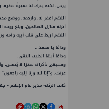
يرحل، لكنه يترك لنا سيرةً عطرة، 
اللهم اغفر له، وارحمه، ووسّع مد
أنزله منازل الصالحين، وبلّغ روحه الس
اللهم اربط على قلب أبيه وأمه ور
وداعًا يا محمد…
وداعًا أيها الطيب النقي.
وستبقى ذكراك عطرًا لا يُنسى، وأثر
عرفك. و“إنا لله وإنا إليه راجعون”
PMS تنهي أعمال إنزال الخطوط البحرية
علاء عبدالفتاح يتفقد
كاتب الرثاء- مدير عام الإعلام – 
لاث بمشروع المرحلة الرابعة لتنمية حقل
الالواح الخشبية بإدكو
 كاموس البحري التابع لشركة شمال
اء للبترول
شارك