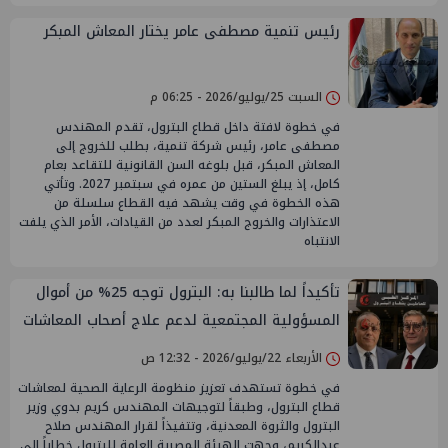
رئيس تنمية مصطفى عامر يختار المعاش المبكر
السبت 25/يوليو/2026 - 06:25 م
في خطوة لافتة داخل قطاع البترول، تقدم المهندس
مصطفى عامر، رئيس شركة تنمية، بطلب للخروج إلى
المعاش المبكر، قبل بلوغه السن القانونية للتقاعد بعام
كامل، إذ يبلغ الستين من عمره في سبتمبر 2027. وتأتي
هذه الخطوة في وقت يشهد فيه القطاع سلسلة من
الاعتذارات والخروج المبكر لعدد من القيادات، الأمر الذي يلفت
الانتباه
تأكيداً لما طالبنا به: البترول توجه 25% من أموال
المسؤولية المجتمعية لدعم علاج أصحاب المعاشات
الأربعاء 22/يوليو/2026 - 12:32 ص
في خطوة تستهدف تعزيز منظومة الرعاية الصحية لمعاشات
قطاع البترول، وطبقاً لتوجيهات المهندس كريم بدوي وزير
البترول والثروة المعدنية، وتتفيذاً لقرار المهندس صلاح
عبدالكريم، وجهت الهيئة المصرية العامة للبترول خطاباً إلى