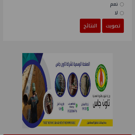
نعم
لا
تصويت
النتائج