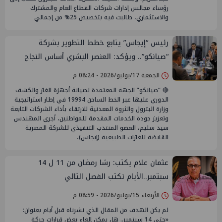
رؤساء مجالس إدارات شركات القطاع العام والمشترك
والاستثماري، طالبت فيه بتخصيص 25% من إجمالي
رئيس “إيجاس” يتابع خطط التطوير بشركة
“صيانكو”.. ويؤكد: العنصر البشري أساس النجاح
والتحول الرقمي ركيزة لتطوير الخدمات
الجمعة 17/يوليو/2026 - 08:24 م
🔴 “صيانكو” الجهة المعتمدة لصيانة أجهزة الغاز والكشف
الدوري عليها عبر الخط الساخن 19994 في إطار استراتيجية
وزارة البترول والثروة المعدنية للارتقاء بأداء الشركات التابعة
وتعزيز جودة الخدمات المقدمة للمواطنين، أجرى المهندس
سيد سليم، العضو المنتدب التنفيذي للشركة المصرية
القابضة للغازات الطبيعية (إيجاس)،
عثمان علام يكتب: رشا رمضان من 11 ل 14
سبتمبر..الأيام تكتب الفصل التالي
الأربعاء 15/يوليو/2026 - 08:59 م
لم يكن الهدف من المقال الذي نشرناه قبل أيام بعنوان:
«حتى 14 سبتمبر.. هل يمكن إلغاء بعض قرارات حركة