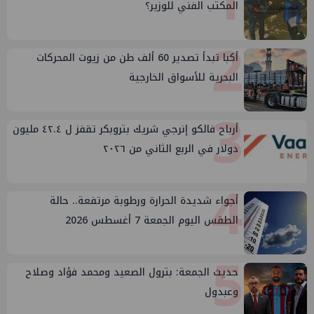
1
المكتب الفني للوزير؟
2
أكبا تبدأ تصدير 60 ألف طن من زيوت المحركات
البحرية للأسواق الخارجية
3
أرباح فالكو إنرجي شريك بتروبكر تقفز ل ٤٢.٤ مليون
دولار في الربع الثاني من ٢٠٢٦
4
أجواء شديدة الحرارة ورطوبة مرتفعة.. حالة
الطقس اليوم الجمعة 7 أغسطس 2026
5
حديث الجمعة: بترول الصعيد ومحمد فؤاد وصلاح
وعبدول