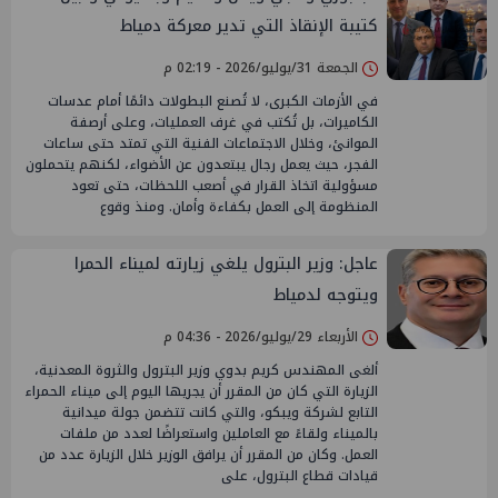
كتيبة الإنقاذ التي تدير معركة دمياط
الجمعة 31/يوليو/2026 - 02:19 م
في الأزمات الكبرى، لا تُصنع البطولات دائمًا أمام عدسات
الكاميرات، بل تُكتب في غرف العمليات، وعلى أرصفة
الموانئ، وخلال الاجتماعات الفنية التي تمتد حتى ساعات
الفجر، حيث يعمل رجال يبتعدون عن الأضواء، لكنهم يتحملون
مسؤولية اتخاذ القرار في أصعب اللحظات، حتى تعود
المنظومة إلى العمل بكفاءة وأمان. ومنذ وقوع
عاجل: وزير البترول يلغي زيارته لميناء الحمرا
ويتوجه لدمياط
الأربعاء 29/يوليو/2026 - 04:36 م
ألغى المهندس كريم بدوي وزير البترول والثروة المعدنية،
الزيارة التي كان من المقرر أن يجريها اليوم إلى ميناء الحمراء
التابع لشركة ويبكو، والتي كانت تتضمن جولة ميدانية
بالميناء ولقاءً مع العاملين واستعراضًا لعدد من ملفات
العمل. وكان من المقرر أن يرافق الوزير خلال الزيارة عدد من
قيادات قطاع البترول، على