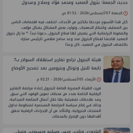
حديث الجمعة: بترول الصعيد ومحمد فؤاد وصلاح وعبدول
الجمعة 07/أغسطس/2026 - 01:52 ص
كان هذا الأسبوع مزدحمًا بالكثير من الأحداث، اختلفت فيه اهتمامات الناس
بين المصايف وانتظار الجمعيات، وتوارت بعض المشاكل بشكل مؤقت،
والضغوط البرلمانية التي يتعرض لها قطاع البترول...دعونا نبدأ. * ما زال بترول
الصعيد هاجسًا لقطاع البترول منذ وعد سامح فهمي للرئيس مبارك
باكتشاف البترول في الصعيد، كان وعدًا
هيئة البترول تراجع تقارير استهلاك السولار ب7
تابعة للنيل وتوتال وبترومين بعد تصحيح الأوضاع
الأربعاء 05/أغسطس/2026 - 02:21 م
قررت الهيئة المصرية العامة للبترول إعادة مراجعة التقارير
الرقابية الخاصة بعدد من محطات تموين الوقود التي سبق
رصد ملاحظات تشغيلية بها خلال أعمال المتابعة الميدانية،
وذلك في إطار سياسة المراجعة المستمرة لمنظومة تداول
المنتجات البترولية، والتأكد من أن الإجراءات الرقابية تحقق
أهدافها دون الإضرار بالمحطات
الباجوري وناجي ويس وسليم وبسيوني ونبيل..