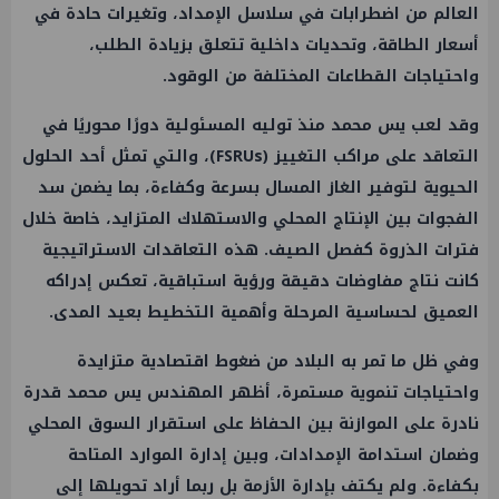
العالم من اضطرابات في سلاسل الإمداد، وتغيرات حادة في
أسعار الطاقة، وتحديات داخلية تتعلق بزيادة الطلب،
واحتياجات القطاعات المختلفة من الوقود.
وقد لعب يس محمد منذ توليه المسئولية دورًا محوريًا في
التعاقد على مراكب التغييز (FSRUs)، والتي تمثل أحد الحلول
الحيوية لتوفير الغاز المسال بسرعة وكفاءة، بما يضمن سد
الفجوات بين الإنتاج المحلي والاستهلاك المتزايد، خاصة خلال
فترات الذروة كفصل الصيف. هذه التعاقدات الاستراتيجية
كانت نتاج مفاوضات دقيقة ورؤية استباقية، تعكس إدراكه
العميق لحساسية المرحلة وأهمية التخطيط بعيد المدى.
وفي ظل ما تمر به البلاد من ضغوط اقتصادية متزايدة
واحتياجات تنموية مستمرة، أظهر المهندس يس محمد قدرة
نادرة على الموازنة بين الحفاظ على استقرار السوق المحلي
وضمان استدامة الإمدادات، وبين إدارة الموارد المتاحة
بكفاءة. ولم يكتف بإدارة الأزمة بل ربما أراد تحويلها إلى