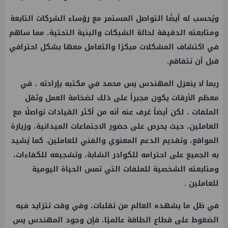
ويُحسب له أيضًا التواصل المستمر مع رؤساء الشركات التابعة
ومتابعته الدقيقة لحالة الشبكات والبنية التحتية، مما ساهم
في اكتشاف المشكلات مبكرًا والتعامل معها بشكل احترافي
قبل أن تتفاقم.
ربما لا ينعزل المهندس يس محمد في مكتبه بإرادته ، في
معظم الأرقات يكون مجبراً على ذلك لضخامة العمل وثقل
الملفات ، لكن أيضاً عُرف عنه أنه من أكثر القيادات تواصلًا مع
العاملين، حيث يحرص على حضور الاجتماعات الميدانية، وزيارة
المواقع، وتقديم الدعم المعنوي والفني للعاملين. كما يُشيد
به الجميع على احترامه للكوادر الشابة، وتشجيعه للكفاءات،
ومتابعته الشخصية للملفات التي تمس الحياة اليومية
للعاملين .
في ظل ما يشهده العالم من تقلبات، وفي وقت تتزايد فيه
الضغوط على قطاع الطاقة عالميًا، فإن وجود المهندس يس