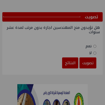
ﺗﺼﻮﻳﺖ
هل تؤيدون منح المهندسين اجازة بدون مرتب لمدة عشر
سنوات
نعم
لا
تصويت
النتائج