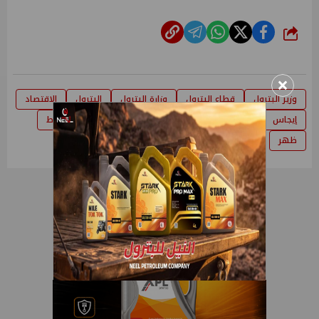
شارك
×
وزير البترول
قطاع البترول
وزارة البترول
البترول
الاقتصاد
إيجاس
غاز
وزير
مصر
العمل
الطاقة
سقراط
ظهر