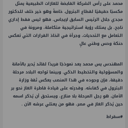
محمد على رأس الشركة القابضة للغازات الطبيعية يمثل
مكسبًا حقيقيًا لقطاع البترول. خاصةً وهو خير خلف للدكتور
مجدي جلال الرئيس السابق لإيجاس، فهو ليس فقط إداري
ناجح، بل يمتلك رؤية استراتيجية متكاملة، ومرونة في
التعامل مع التحديات، وجرأة في اتخاذ القرارات التي تعكس
حنكة وحس وطني عالٍ
المهندس يس محمد يعد نموذجًا فريدًا لقائد يُدير بالأمانة
والمسؤولية والتخطيط الذكي. وبينما تواجه البلاد مرحلة
دقيقة، فإن وجوده في هذا المنصب يعكس ثقة وزارة
البترول في كفاءته، وقدرته على قيادة قاطرة الغاز نحو بر
الأمان. هو رجل المرحلة بلا منازع، ويستحق أن يُذكر اسمه
حين يُذكر الغاز في مصر، فهو من يعتلي عرشه الآن .
#سقراط