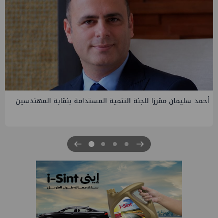
PMS تنهي أعمال إنزال الخطوط البحرية الثلاث بمشروع المرحلة
الرابعة لتنمية حقل غاز كاموس البحري التابع لشركة شمال سيناء
للبترول