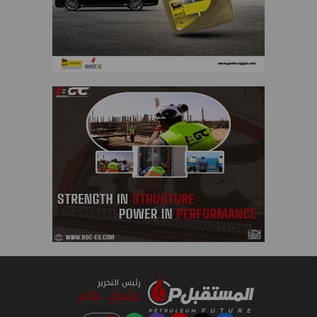
رئيس التحرير
عثمان علام