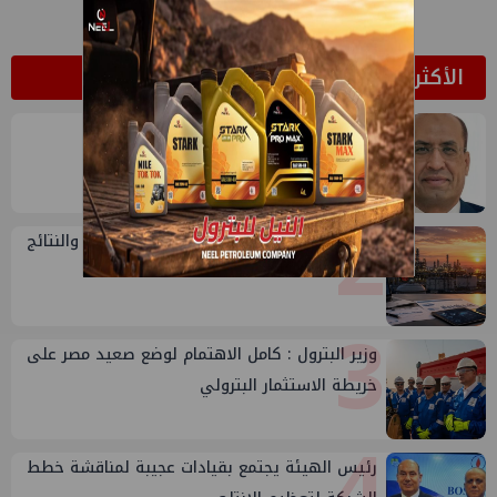
الأكثر قراءة
1
وائل عطية يكتب: انتحال صفة الزلزال
2
تقييم أداء وزارة البترول...بين حساب الأداء والنتائج
3
وزير البترول : كامل الاهتمام لوضع صعيد مصر على
خريطة الاستثمار البترولي
4
رئيس الهيئة يجتمع بقيادات عجيبة لمناقشة خطط