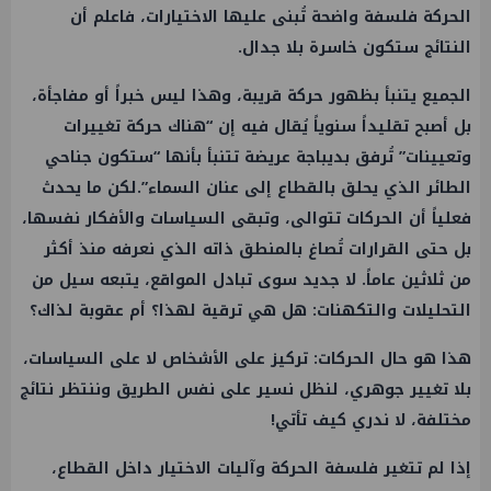
الحركة فلسفة واضحة تُبنى عليها الاختيارات، فاعلم أن
النتائج ستكون خاسرة بلا جدال.
الجميع يتنبأ بظهور حركة قريبة، وهذا ليس خبراً أو مفاجأة،
بل أصبح تقليداً سنوياً يُقال فيه إن “هناك حركة تغييرات
وتعيينات” تُرفق بديباجة عريضة تتنبأ بأنها “ستكون جناحي
الطائر الذي يحلق بالقطاع إلى عنان السماء”.لكن ما يحدث
فعلياً أن الحركات تتوالى، وتبقى السياسات والأفكار نفسها،
بل حتى القرارات تُصاغ بالمنطق ذاته الذي نعرفه منذ أكثر
من ثلاثين عاماً. لا جديد سوى تبادل المواقع، يتبعه سيل من
التحليلات والتكهنات: هل هي ترقية لهذا؟ أم عقوبة لذاك؟
هذا هو حال الحركات: تركيز على الأشخاص لا على السياسات،
بلا تغيير جوهري، لنظل نسير على نفس الطريق وننتظر نتائج
مختلفة، لا ندري كيف تأتي!
إذا لم تتغير فلسفة الحركة وآليات الاختيار داخل القطاع،