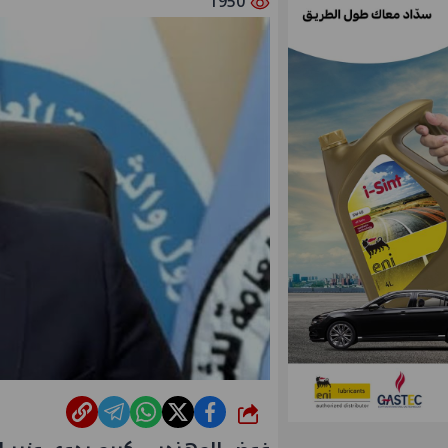
1950
شارك