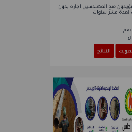
ؤيدون منح المهندسين اجازة بدون
 لمدة عشر سنوات
نعم
لا
صويت
النتائج