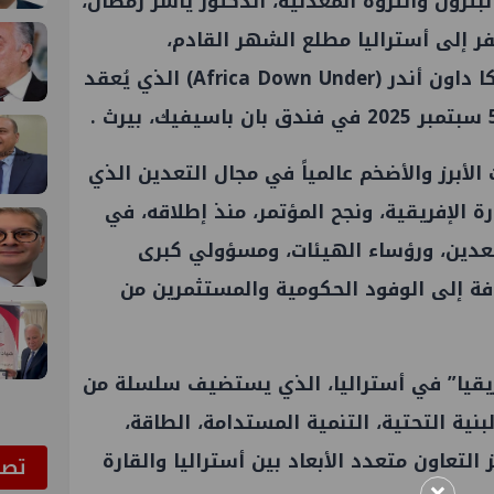
رول والثروة المعدنية، الدكتور ياسر رمضان،
ر إلى أستراليا مطلع الشهر القادم،
للمشاركة في فعاليات مؤتمر أفريكا داون أندر (Africa Down Under) الذي يُعقد
 الأبرز والأضخم عالمياً في مجال التعدين الذي
ارة الإفريقية، ونجح المؤتمر، منذ إطلاقه، في
تعدين، ورؤساء الهيئات، ومسؤولي كبرى
افة إلى الوفود الحكومية والمستثمرين من
ريقيا” في أستراليا، الذي يستضيف سلسلة من
لبنية التحتية، التنمية المستدامة، الطاقة،
 التعاون متعدد الأبعاد بين أستراليا والقارة
ﺗﺼﻮ