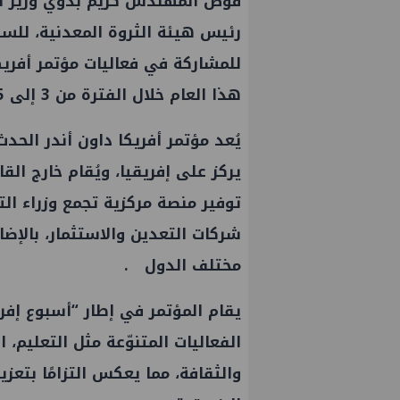
فوض المهندس كريم بدوي وزير البت
رئيس هيئة الثروة المعدنية، للسف
هذا العام خلال الفترة من 3 إلى 5 سبتمبر 2025 في فندق بان باسيفيك، بيرث .
يُعد مؤتمر أفريكا داون أندر الحدث
يركز على إفريقيا، ويُقام خارج الق
توفير منصة مركزية تجمع وزراء ال
شركات التعدين والاستثمار، بالإض
مختلف الدول .
يقام المؤتمر في إطار “أسبوع إف
الفعاليات المتنوّعة مثل التعليم، ا
والثقافة، مما يعكس التزامًا بتعزيز