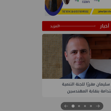
أخبار
المزيد
لتنمية
PMS تنهي أعمال إنزال الخطوط البحرية
سين
الثلاث بمشروع المرحلة الرابعة لتنمية حقل
غاز كاموس البحري التابع لشركة شمال
سيناء للبترول