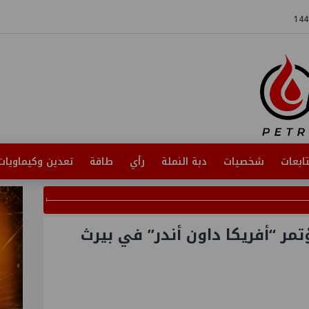
ابعات
شخصيات
دبة النملة
رأي
طاقة
تعدين وكيماويات
ر “أفريكا داون أندر” في بيرث