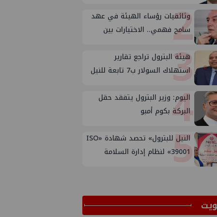
2
وثائقيات رؤساء الهيئة في عهد
سامح فهمي.. الاختيارات بين
3
الأسباب والأهداف
هيئة البترول تراجع تقارير
استهلاك السولار ب7 تابعة للنيل
4
وتوتال وبترومين بعد تصحيح
الأوضاع
اليوم: وزير البترول يتفقد حقل
البركة بكوم أمبو
5
النيل للبترول» تحصد شهادة «ISO
39001» لنظام إدارة السلامة
المرورية بجهود ذاتية
ﻳﺖ