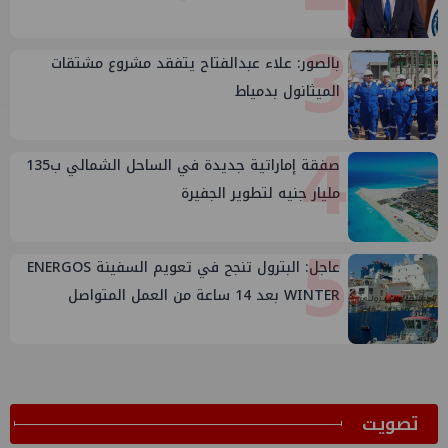
3
بالصور: علاء عبدالفتاح يتفقد مشروع مشتقات
الميثانول بدمياط
4
صفقة إماراتية جديدة في الساحل الشمالي ب135
مليار جنيه لتطوير الجفيرة
5
عاجل: البترول تنجح في تعويم السفينة ENERGOS
WINTER بعد 14 ساعة من العمل المتواصل
ﺗﺼﻮﻳﺖ