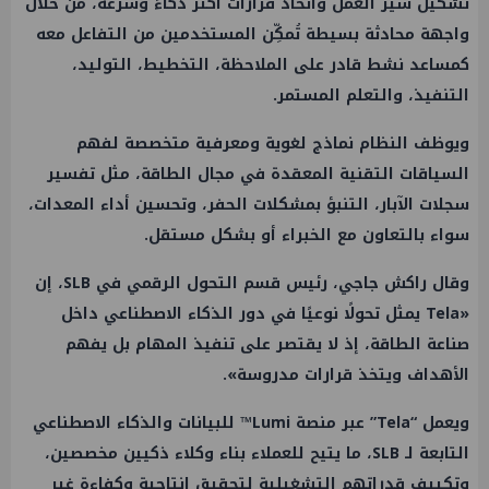
تشكيل سير العمل واتخاذ قرارات أكثر ذكاءً وسرعة، من خلال
واجهة محادثة بسيطة تُمكِّن المستخدمين من التفاعل معه
كمساعد نشط قادر على الملاحظة، التخطيط، التوليد،
التنفيذ، والتعلم المستمر.
ويوظف النظام نماذج لغوية ومعرفية متخصصة لفهم
السياقات التقنية المعقدة في مجال الطاقة، مثل تفسير
سجلات الآبار، التنبؤ بمشكلات الحفر، وتحسين أداء المعدات،
سواء بالتعاون مع الخبراء أو بشكل مستقل.
وقال راكش جاجي، رئيس قسم التحول الرقمي في SLB، إن
«Tela يمثل تحولًا نوعيًا في دور الذكاء الاصطناعي داخل
صناعة الطاقة، إذ لا يقتصر على تنفيذ المهام بل يفهم
الأهداف ويتخذ قرارات مدروسة».
ويعمل “Tela” عبر منصة Lumi™️ للبيانات والذكاء الاصطناعي
التابعة لـ SLB، ما يتيح للعملاء بناء وكلاء ذكيين مخصصين،
وتكييف قدراتهم التشغيلية لتحقيق إنتاجية وكفاءة غير