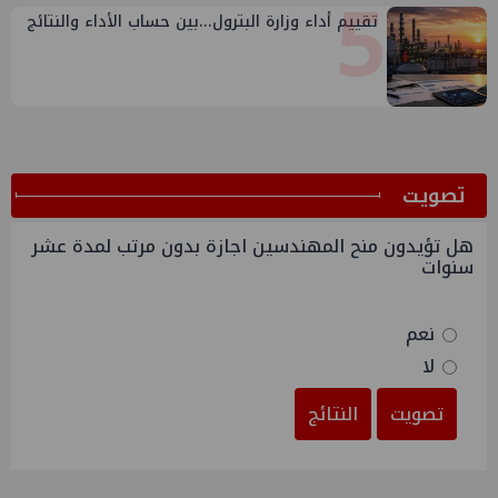
5
تقييم أداء وزارة البترول...بين حساب الأداء والنتائج
ﺗﺼﻮﻳﺖ
هل تؤيدون منح المهندسين اجازة بدون مرتب لمدة عشر
سنوات
نعم
لا
تصويت
النتائج