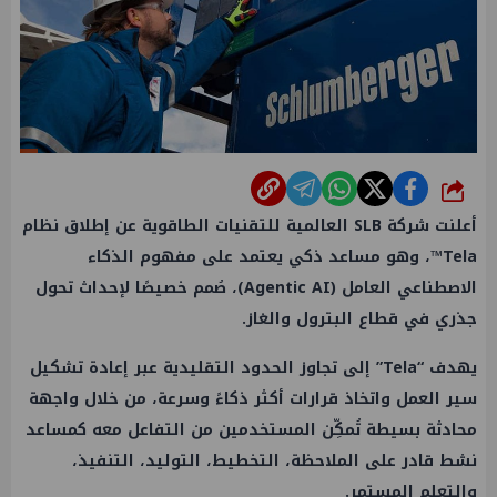
شارك
أعلنت شركة SLB العالمية للتقنيات الطاقوية عن إطلاق نظام
Tela™️، وهو مساعد ذكي يعتمد على مفهوم الذكاء
الاصطناعي العامل (Agentic AI)، صُمم خصيصًا لإحداث تحول
جذري في قطاع البترول والغاز.
يهدف “Tela” إلى تجاوز الحدود التقليدية عبر إعادة تشكيل
سير العمل واتخاذ قرارات أكثر ذكاءً وسرعة، من خلال واجهة
محادثة بسيطة تُمكِّن المستخدمين من التفاعل معه كمساعد
نشط قادر على الملاحظة، التخطيط، التوليد، التنفيذ،
والتعلم المستمر.