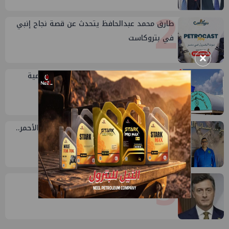
2
طارق محمد عبدالحافظ يتحدث عن قصة نجاح إنبي
في بتروكاست
×
3
خلال أيام: انطلاق ماراثون الجمعيات العمومية
لشركات قطاع البترول
4
محمد رضوان: من المتوسط للصعيد والبحر الأحمر..
18 عام من الاستكشاف
5
إيني تعين مديراً جديد لها في مصر