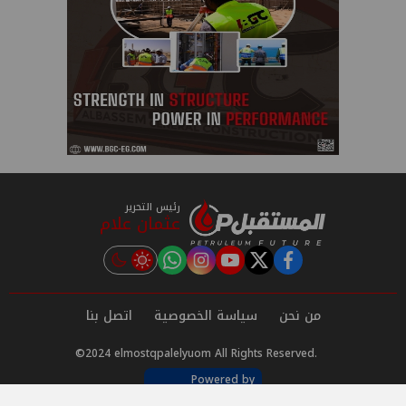
رئيس التحرير
عثمان علام
instagram
tiktok
youtube
twitter
facebook
من نحن
سياسة الخصوصية
اتصل بنا
©2024 elmostqpalelyuom All Rights Reserved.
Powered by