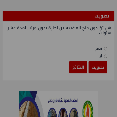
ﺗﺼﻮﻳﺖ
هل تؤيدون منح المهندسين اجازة بدون مرتب لمدة عشر
سنوات
نعم
لا
تصويت
النتائج