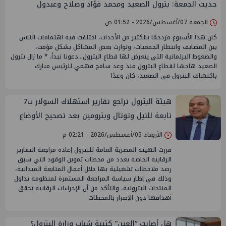
حديث الجمعة: بترول الصعيد ومحمد فؤاد وصلاح وعبدول
الجمعة 07/أغسطس/2026 - 01:52 ص
كان هذا الأسبوع مزدحمًا بالكثير من الأحداث، اختلفت فيه اهتمامات الناس
بين المصايف وانتظار الجمعيات، وتوارت بعض المشاكل بشكل مؤقت،
والضغوط البرلمانية التي يتعرض لها قطاع البترول...دعونا نبدأ. * ما زال بترول
الصعيد هاجسًا لقطاع البترول منذ وعد سامح فهمي للرئيس مبارك
باكتشاف البترول في الصعيد، كان وعدًا
هيئة البترول تراجع تقارير استهلاك السولار ب7
تابعة للنيل وتوتال وبترومين بعد تصحيح الأوضاع
الأربعاء 05/أغسطس/2026 - 02:21 م
قررت الهيئة المصرية العامة للبترول إعادة مراجعة التقارير
الرقابية الخاصة بعدد من محطات تموين الوقود التي سبق
رصد ملاحظات تشغيلية بها خلال أعمال المتابعة الميدانية،
وذلك في إطار سياسة المراجعة المستمرة لمنظومة تداول
المنتجات البترولية، والتأكد من أن الإجراءات الرقابية تحقق
أهدافها دون الإضرار بالمحطات
هل أصابت “العين” كتيبة شباب وزارة البترول؟