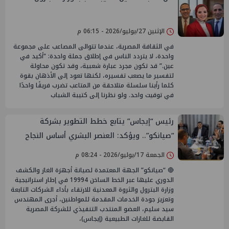
الإثنين 27/يوليو/2026 - 06:15 م
في الثقافة المصرية، عندما تتوالى المصاعب على مجموعة
واحدة، لا يتردد الناس في إطلاق جملة واحدة: “أكيد في
عين.” قد تكون مجرد عبارة شعبية، وقد تكون محاولة
لتفسير ما يصعب تفسيره، لكنها تعود إلى الأذهان بقوة
كلما رأينا سلسلة متلاحقة من المتاعب تضرب فريقًا واحدًا
في توقيت واحد. ولو نظرنا إلى كتيبة الشباب
رئيس “إيجاس” يتابع خطط التطوير بشركة
“صيانكو”.. ويؤكد: العنصر البشري أساس النجاح
والتحول الرقمي ركيزة لتطوير الخدمات
الجمعة 17/يوليو/2026 - 08:24 م
🔴 “صيانكو” الجهة المعتمدة لصيانة أجهزة الغاز والكشف
الدوري عليها عبر الخط الساخن 19994 في إطار استراتيجية
وزارة البترول والثروة المعدنية للارتقاء بأداء الشركات التابعة
وتعزيز جودة الخدمات المقدمة للمواطنين، أجرى المهندس
سيد سليم، العضو المنتدب التنفيذي للشركة المصرية
القابضة للغازات الطبيعية (إيجاس)،