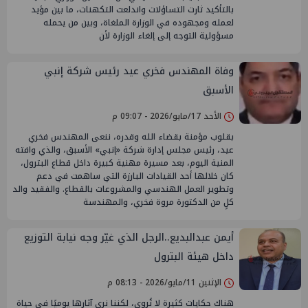
بالتأكيد ثارت التساؤلات واندلعت التكهنات، ما بين مؤيد
لعمله ومجهوده في الوزارة الملغاة، وبين من يحمله
مسؤولية التوجه إلى إلغاء الوزارة لأن
وفاة المهندس فخري عيد رئيس شركة إنبي
الأسبق
الأحد 17/مايو/2026 - 09:07 م
بقلوب مؤمنة بقضاء الله وقدره، ننعى المهندس فخري
عيد، رئيس مجلس إدارة شركة «إنبي» الأسبق، والذي وافته
المنية اليوم، بعد مسيرة مهنية كبيرة داخل قطاع البترول،
كان خلالها أحد القيادات البارزة التي ساهمت في دعم
وتطوير العمل الهندسي والمشروعات بالقطاع. والفقيد والد
كلٍ من الدكتورة مروة فخري، والمهندسة
أيمن عبدالبديع..الرجل الذي غيّر وجه نيابة التوزيع
داخل هيئة البترول
الإثنين 11/مايو/2026 - 08:13 م
هناك حكايات كثيرة لا تُروى، لكننا نرى آثارها يوميًا في حياة