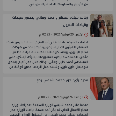
من الأوراق والمعلومات الخاصة بالعمل، في
زفاف مياده مظهر وأحمد وفائي بحضور سيدات
وقيادات البترول
الإثنين 29/يونيو/2026 - 02:23 م
احتفلت السيدة غادة لطفي أبو العنين، مساعد رئيس شركة
السهام للشؤون الإدارية، و”نوربيتكو” وعدد من شركات
قطاع البترول، بزفاف كريمتها المهندسة ميادة مظهر
عثمان، المهندسة بإدارة المشروعات بشركة أبسكو، على
المهندس أحمد خليل وفائي، وذلك خلال حفل أقيم بفندق
سوفيتيل داون تاون. وشهد حفل الزفاف حضور كوكبة من
مجرد رأي: حق محمد شيمي رجع!!
الجمعة 26/يونيو/2026 - 08:25 م
عندما غادر محمد شيمي الوزارة السابقة بعد إلغاء وزارة
قطاع الأعمال العام، لم يكن أحد مهتمًا بإلغاء الوزارة قدر
اهتمامه بغياب محمد شيمي عن التشكيل الوزاري الجديد.