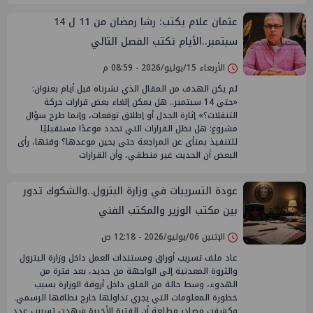
عثمان علام يكتب: رشا رمضان من 11 ل 14
سبتمبر..الأيام تكتب الفصل التالي
الأربعاء 15/يوليو/2026 - 08:59 م
لم يكن الهدف من المقال الذي نشرناه قبل أيام بعنوان:
«حتى 14 سبتمبر.. هل يمكن إلغاء بعض قرارات حركة
التنقلات؟» إثارة الجدل أو إطلاق توقعات، وإنما طرح سؤال
مشروع: هل تظل القرارات التي تحدد موعدًا مستقبليًا
للتنفيذ بمنأى عن المراجعة حتى يحين موعدها؟ وقتها، رأى
البعض أن الحديث غير منطقي، وأن القرارات
عودة التسريبات في وزارة البترول..والشكوك تدور
بين مكتب الوزير والمكتب الفني
الإثنين 06/يوليو/2026 - 12:18 ص
عاد ملف تسريب أوراق ومستندات العمل داخل وزارة البترول
والثروة المعدنية إلى الواجهة من جديد، بعد فترة من
الهدوء، وسط حالة من القلق داخل أروقة الوزارة بسبب
خطورة المعلومات التي يجري تداولها خارج نطاقها الرسمي.
وكشفت مصادر مطلعة أن الفترة الأخيرة شهدت تسريب عدد