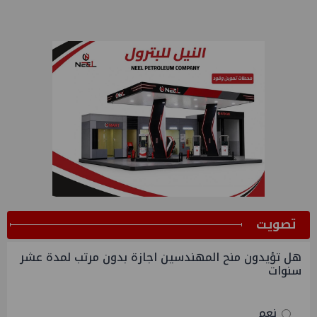
ﺗﺼﻮﻳﺖ
هل تؤيدون منح المهندسين اجازة بدون مرتب لمدة عشر
سنوات
نعم