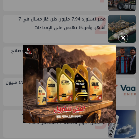
2
مصر تستورد 7.94 مليون طن غاز مسال في 7
أشهر..وأمريكا تهيمن على الإمدادات
×
3
حديث الجمعة: بترول الصعيد ومحمد فؤاد وصلاح
وعبدول
4
أرباح فالكو إنرجي شريك بتروبكر تقفز ل ٤٢.٤ مليون
دولار في الربع الثاني من ٢٠٢٦
5
أجواء شديدة الحرارة ورطوبة مرتفعة.. حالة
الطقس اليوم الجمعة 7 أغسطس 2026