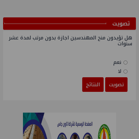
ﺗﺼﻮﻳﺖ
هل تؤيدون منح المهندسين اجازة بدون مرتب لمدة عشر
سنوات
نعم
لا
تصويت
النتائج