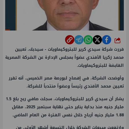
شارك
قررت شركة سيدي كرير للبتروكيماويات - سيدبك، تعيين
محمد زكريا الأفندي عضواً بمجلس الإدارة عن الشركة المصرية
القابضة للبتروكيماويات.
وأوضحت الشركة، في إفصاح لبورصة مصر الخميس، أنه تقرر
تعيين محمد الأفندي رئيساً وعضواً منتدباً للشركة.
يشار أن سيدي كرير للبتروكيماويات، سجلت صافي ربح بلغ 1.5
مليار جنيه منذ بداية يناير حتى نهاية سبتمبر 2025، مقابل
1.88 مليار جنيه أرباح خلال نفس الفترة من العام الماضي.
وارتفعت مبيعات الشركة خلال التسعة أشهر الأولى من