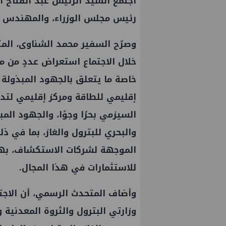
اجتمع السيد الرئيس عبد الفتاح 
رئيس مجلس الوزراء، والمهندس كري
وصرّح السفير محمد الشناوى، الم
خلال الاجتماع استعراض عددٍ من مل
خاصة ما يتعلق بالجهود المبذولة 
إقليمي للطاقة ومركز إقليمي لتد
السيزمي بحرًا وجوًا، والجهود ال
والبحري للبترول والغاز، بما في ذل
الموجهة لشركات الاستكشاف، بهد
للاستثمارات في هذا المجال.
وأضاف المتحدث الرسمي، أن الاجت
وزارتي البترول والثروة المعدنية 