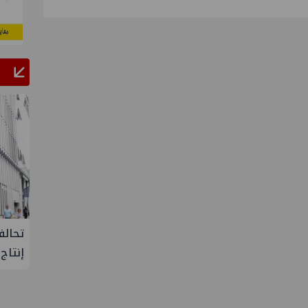
ح يتفقد مصنع ووتك لإنتاج
تحالف أوبك+ يتفق على زيادة
ية بإدكو
إنتاج النفط خلال سبتمبر