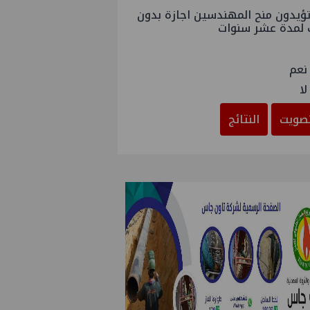
ؤيدون منح المهندسين اجازة بدون
 لمدة عشر سنوات
نعم
لا
صويت
النتائج