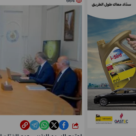
664
شارك