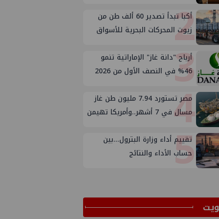
2
أكبا تبدأ تصدير 60 ألف طن من
زيوت المحركات البحرية للأسواق
3
الخارجية
أرباح "دانة غاز" الإماراتية تنمو
46% في النصف الأول من 2026
4
مصر تستورد 7.94 مليون طن غاز
مسال في 7 أشهر..وأمريكا تهيمن
5
على الإمدادات
تقييم أداء وزارة البترول...بين
حساب الأداء والنتائج
ﻳﺖ