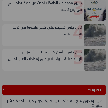
3
طارق محمد عبدالحافظ يتحدث عن قصة نجاح إنبي
في بتروكاست
4
تاون جاس تسيطر علي كسر ماسورة في ترعة
الإسماعيلية
5
تاون جاس: تأمين كسر بخط غاز أسفل ترعة
الإسماعيلية .. ولا تأثير على إمدادات الغاز للمنازل
ﺗﺼﻮﻳﺖ
هل تؤيدون منح المهندسين اجازة بدون مرتب لمدة عشر
سنوات