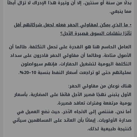
بدلًا من سنة أو سنتين، إلا أن وتيرة هذا الإدراك لا تزال أبطأ
مما ينبغي.
• ما الذي يمكن لمقاولي الحفر فعله لجعل شركاتهم أقل
تأثرًا بتقلبات السوق قصيرة الأجل؟
العامل الحاسم هنا هو القدرة على تحمل التكلفة. طالما أن
الأصول متاحة، وطالما أن مقاولي الحفر قادرون على سداد
التكلفة اليومية لتشغيل الحفارات، فإنهم سيواصلون
عملياتهم حتى لو تراجعت أسعار النفط بنسبة 10–20%.
هناك نوعان من مقاولي الحفر:
الأول يتبنى نهجًا قصير الأجل قائمًا على المضاربة، بأسعار
يومية مرتفعة وفترات تعاقد قصيرة.
أما نحن، فننتمي إلى الاتجاه الآخر، حيث نضع العميل في
صدارة الأولويات، إيمانًا بأن العائد على المساهمين سيأتي
كنتيجة طبيعية لذلك.