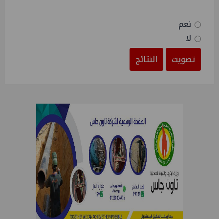
نعم
لا
تصويت
النتائج