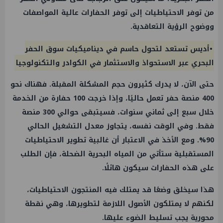
من توفر الاحتياطيات إلى توفر الحفارات عالية المواصفات
ووضوح الرؤية التعاقدية.
•أديس تستعد لتحول حاسم في ديناميكيات سوق الحفر
البحري عبر الاستحواذ والاستثمار في الكوادر والتكنولوجيا
حتى الآن، لا يدرك كثيرون حجم المشكلة المقبلة. فهناك نحو
400 منصة حفر تعمل حاليًا، وإذا خرجت 100 حفارة من الخدمة
خلال سبع إلى ثماني سنوات، فسيتبقى حوالي 300 منصة
فقط. وفي الوقت نفسه، يتجاوز معدل التشغيل الحالي
90%. ومع الأخذ في الاعتبار أن غالبية تطوير الاحتياطيات
المستقبلية ستأتي من المياه البحرية الضحلة، فإن الطلب
على هذه الحفارات سيكون هائلًا.
هذا سيخلق وضعًا قد يمتلك فيه المنتجون الاحتياطيات،
لكنهم لا يمتلكون الأصول اللازمة لتطويرها، وهي نقطة
محورية يجب تسليط الضوء عليها.