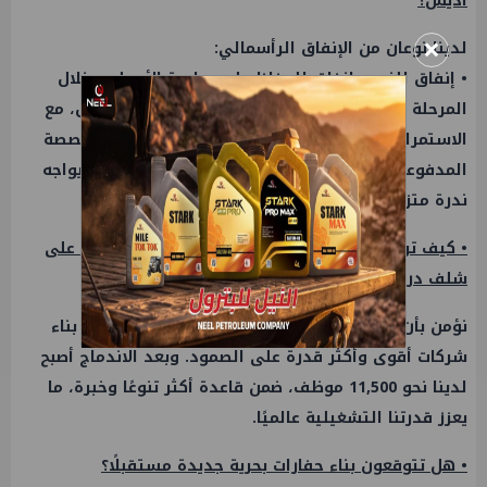
أديس؟
×
لدينا نوعان من الإنفاق الرأسمالي:
• إنفاق للنمو وإنفاق للحفاظ على سلامة الأصول، وخلال
المرحلة المقبلة سنركز بدرجة أكبر على سلامة الأصول، مع
الاستمرار في الاستثمار الانتقائي في الأسواق المتخصصة
المدفوعة بالتكنولوجيا، أو في القطاع البحري الذي يواجه
ندرة متزايدة في الأصول.
• كيف ترون مستقبل أديس بعد الاندماج والاستحواذ على
شلف درلنج؟
نؤمن بأن الاندماج عامل صحي للصناعة، إذ يسهم في بناء
شركات أقوى وأكثر قدرة على الصمود. وبعد الاندماج أصبح
لدينا نحو 11,500 موظف، ضمن قاعدة أكثر تنوعًا وخبرة، ما
يعزز قدرتنا التشغيلية عالميًا.
• هل تتوقعون بناء حفارات بحرية جديدة مستقبلًا؟