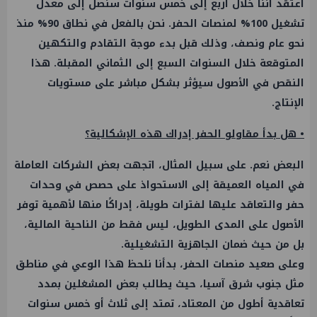
أعتقد أننا خلال أربع إلى خمس سنوات سنصل إلى معدل
تشغيل 100% لمنصات الحفر. نحن بالفعل في نطاق 90% منذ
نحو عام ونصف، وذلك قبل بدء موجة التقادم والتكهين
المتوقعة خلال السنوات السبع إلى الثماني المقبلة. هذا
النقص في الأصول سيؤثر بشكل مباشر على مستويات
الإنتاج.
• هل بدأ مقاولو الحفر إدراك هذه الإشكالية؟
البعض نعم. على سبيل المثال، اتجهت بعض الشركات العاملة
في المياه العميقة إلى الاستحواذ على حصص في وحدات
حفر والتعاقد عليها لفترات طويلة، إدراكًا منها لأهمية توفر
الأصول على المدى الطويل، ليس فقط من الناحية المالية،
بل من حيث ضمان الجاهزية التشغيلية.
وعلى صعيد منصات الحفر، بدأنا نلحظ هذا الوعي في مناطق
مثل جنوب شرق آسيا، حيث يطالب بعض المشغلين بمدد
تعاقدية أطول من المعتاد، تمتد إلى ثلاث أو خمس سنوات