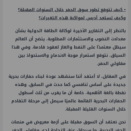
• كيف تتوقع تطور سوق الحفر خلال السنوات المقبلة؟
وكيف تستعد أديس لمواكبة هذه التغيرات؟
بالنظر إلى التقارير الأخيرة لوكالة الطاقة الدولية بشأن
معدلات النضوب والاستثمارات المطلوبة، يتضح أن العالم
سيظل معتمدًا على النفط والغاز لعقود قادمة. وفي هذا
السياق، نتوقع استمرار موجة الاندماج والاستحواذ بين
مقاولي الحفر.
في المقابل، لا أعتقد أننا سنشهد عودة لبناء حفارات بحرية
جديدة على أساس تنافسي كما حدث في السابق. وهذه
نقطة بالغة الأهمية، خاصة أن ما يقرب من ثلث أسطول
الحفارات البحرية القائمة عالميًا سيصل إلى مرحلة التقادم
خلال السنوات القليلة المقبلة.
نحن نعتقد أن السوق مقبلة على أزمة معروض في منصات
الحفر البحرية، ما سيحوّل عنق الزجاجة لدى مقاولي الحفر