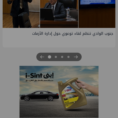
التخطيط والبترول يبحثان جهود تحقيق أمن الطاقة ضمن خطة
التنمية الاقتصادية والاجتماعية للعام المالي ٢٠٢٧/٢٠٢٦