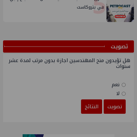
5
في بتروكاست
ﺗﺼﻮﻳﺖ
هل تؤيدون منح المهندسين اجازة بدون مرتب لمدة عشر
سنوات
نعم
لا
تصويت
النتائج