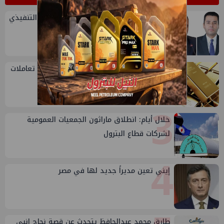
1
تعيين أحمد شتا ووليد أنور نائبين للرئيس التنفيذي
للهيئة
2
سعر الذهب اليوم في مصر يرتفع مع بداية تعاملات
الأحد
3
خلال أيام: انطلاق ماراثون الجمعيات العمومية
لشركات قطاع البترول
4
إيني تعين مديراً جديد لها في مصر
طارق محمد عبدالحافظ يتحدث عن قصة نجاح إنبي