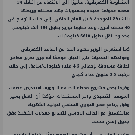
المنظومة الكهربائية، مشيرًا إلى الانتهاء من إنشاء 34
محطة محولات جديدة بمستويات جهد مختلفة وربطها
بالشبكة الموحدة خلال العام الماضي، إلى جانب التوسع في
40 محطة أخرى، ومد خطوط توزيع بطول 194 ألف كيلومتر،
وخطوط نقل بطول 5610 كيلومترات.
كما استعرض الوزير جهود الحد من الفاقد الكهربائي
ومواجهة التعديات على التيار، موضحًا أنه جرى تحرير محاضر
لطاقة مسروقة بإجمالي 4.6 مليار كيلووات/ساعة، إلى جانب
تركيب 2.5 مليون عداد كودي.
وفيما يخص مشروع محطة الضبعة النووية، استعرض عصمت
الموقف التنفيذي وآخر المستجدات، مؤكدًا أن العمل يسير
وفق برنامج مصر النووي السلمي لتوليد الكهرباء،
وبالتنسيق مع الجانب الروسي لتسريع معدلات التنفيذ وفق
جدول زمني محدد.
وشدد الوزير على أن مشروع الضبعة يمثل ركيزة أساسية