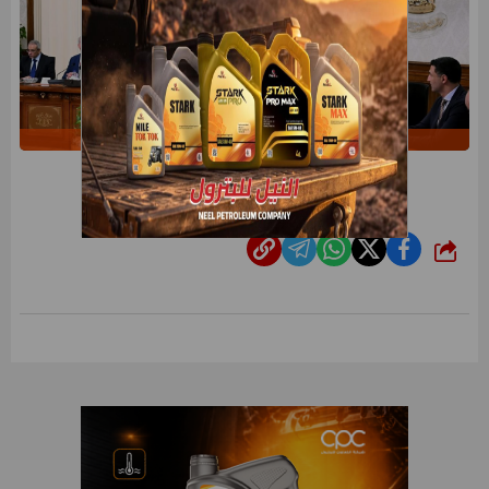
IMG_9491
شارك