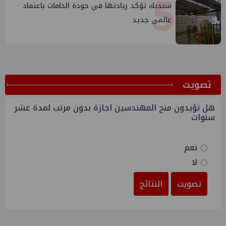
5
سيدبك تؤكد ريادتها في جودة الخامات باعتماد
عالمي جديد
ﺗﺼﻮﻳﺖ
هل تؤيدون منح المهندسين اجازة بدون مرتب لمدة عشر
سنوات
نعم
لا
تصويت
النتائج