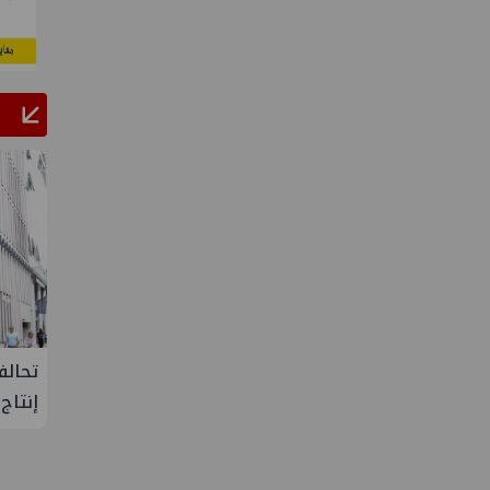
البحرية
علاء عبدالفتاح يتفقد مصنع ووتك لإنتاج
تحالف
تنمية حقل
الالواح الخشبية بإدكو
إنتاج
 شمال