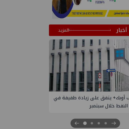
أخبار
المزيد
 أوبك+ يتفق على زيادة طفيفة في
إسدال الستار على النس
 النفط خلال سبتمبر
"منتدى مصر للطاقة والصناعة 26