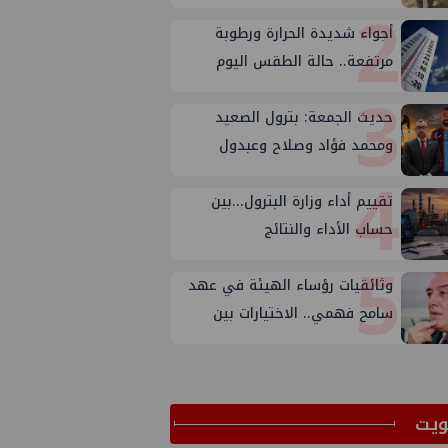
2
المكتب الفني للوزير؟
أجواء شديدة الحرارة ورطوبة
مرتفعة.. حالة الطقس اليوم
3
الجمعة 7 أغسطس 2026
حديث الجمعة: بترول الصعيد
ومحمد فؤاد وصلاح وعبدول
4
تقييم أداء وزارة البترول...بين
حساب الأداء والنتائج
5
وثائقيات رؤساء الهيئة في عهد
سامح فهمي.. الاختيارات بين
الأسباب والأهداف
ﻳﺖ