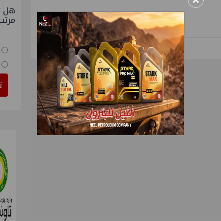
×
هل ت
مرتب
ت