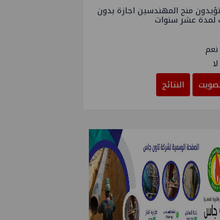
ؤيدون منح المهندسين اجازة بدون
 لمدة عشر سنوات
نعم
لا
صويت
النتائج