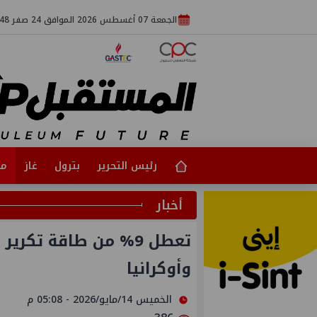
الجمعة 07 أغسطس 2026 الموافق 24 صفر 1448
رئيس التحرير
بترول
غاز
مت
أخبار
تعطل ‎%‎9 من طاقة ت
وأوكرانيا
الخميس 14/مايو/2026 - 05:08 م