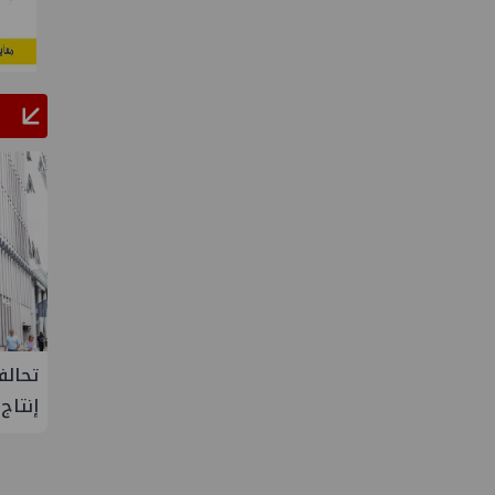
 مصنع ووتك لإنتاج
تحالف أوبك+ يتفق على زيادة طفيفة 
إنتاج النفط خلال سبتمبر