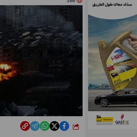
386
شارك