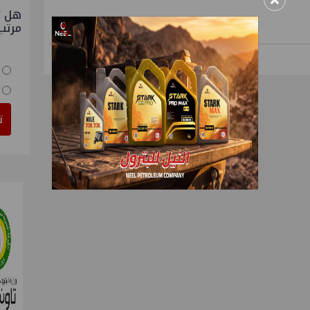
×
هل ت
مرتب
ت