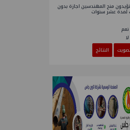
ؤيدون منح المهندسين اجازة بدون
 لمدة عشر سنوات
نعم
لا
صويت
النتائج