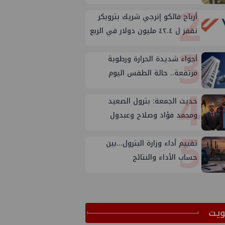
2
المكتب الفني للوزير؟
أرباح فالكو إنرجي شريك بتروبكر
تقفز ل ٤٢.٤ مليون دولار في الربع
3
الثاني من ٢٠٢٦
أجواء شديدة الحرارة ورطوبة
مرتفعة.. حالة الطقس اليوم
4
الجمعة 7 أغسطس 2026
حديث الجمعة: بترول الصعيد
ومحمد فؤاد وصلاح وعبدول
5
تقييم أداء وزارة البترول...بين
حساب الأداء والنتائج
ﻳﺖ