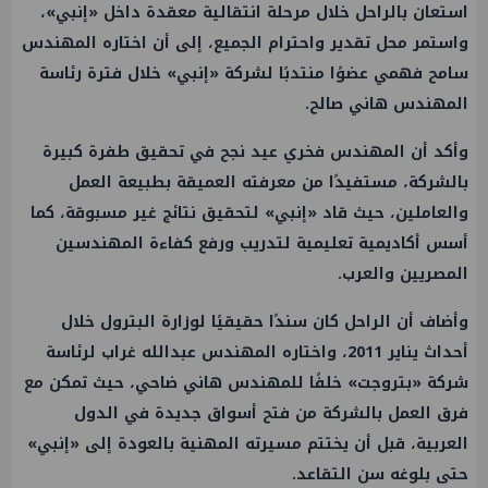
استعان بالراحل خلال مرحلة انتقالية معقدة داخل «إنبي»،
واستمر محل تقدير واحترام الجميع، إلى أن اختاره المهندس
سامح فهمي عضوًا منتدبًا لشركة «إنبي» خلال فترة رئاسة
المهندس هاني صالح.
وأكد أن المهندس فخري عيد نجح في تحقيق طفرة كبيرة
بالشركة، مستفيدًا من معرفته العميقة بطبيعة العمل
والعاملين، حيث قاد «إنبي» لتحقيق نتائج غير مسبوقة، كما
أسس أكاديمية تعليمية لتدريب ورفع كفاءة المهندسين
المصريين والعرب.
وأضاف أن الراحل كان سندًا حقيقيًا لوزارة البترول خلال
أحداث يناير 2011، واختاره المهندس عبدالله غراب لرئاسة
شركة «بتروجت» خلفًا للمهندس هاني ضاحي، حيث تمكن مع
فرق العمل بالشركة من فتح أسواق جديدة في الدول
العربية، قبل أن يختتم مسيرته المهنية بالعودة إلى «إنبي»
حتى بلوغه سن التقاعد.