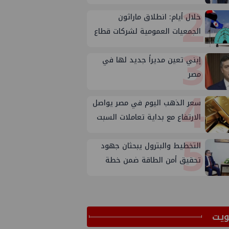
2
خلال أيام: انطلاق ماراثون
الجمعيات العمومية لشركات قطاع
3
البترول
إيني تعين مديراً جديد لها في
مصر
4
سعر الذهب اليوم في مصر يواصل
الارتفاع مع بداية تعاملات السبت
5
التخطيط والبترول يبحثان جهود
تحقيق أمن الطاقة ضمن خطة
التنمية الاقتصادية والاجتماعية
للعام المالي ٢٠٢٧/٢٠٢٦
ﻳﺖ