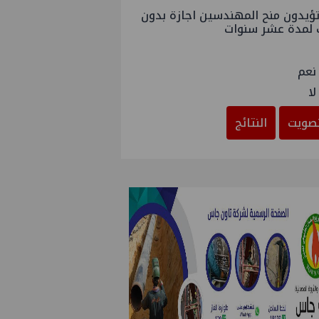
ؤيدون منح المهندسين اجازة بدون
 لمدة عشر سنوات
نعم
لا
صويت
النتائج