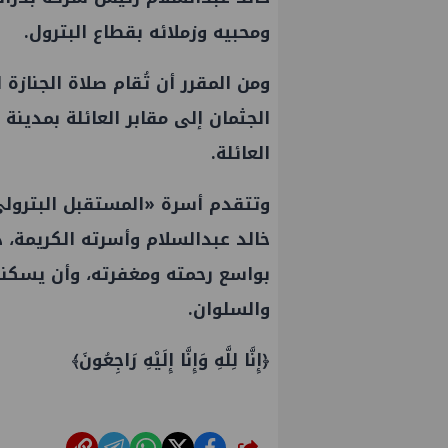
ومحبيه وزملائه بقطاع البترول.
ومن المقرر أن تُقام صلاة الجنازة
الجثمان إلى مقابر العائلة بمدينة ق
العائلة.
وتتقدم أسرة «المستقبل البترولي
خالد عبدالسلام وأسرته الكريمة، 
بواسع رحمته ومغفرته، وأن يسكنه
والسلوان.
﴿إِنَّا لِلَّهِ وَإِنَّا إِلَيْهِ رَاجِعُونَ﴾