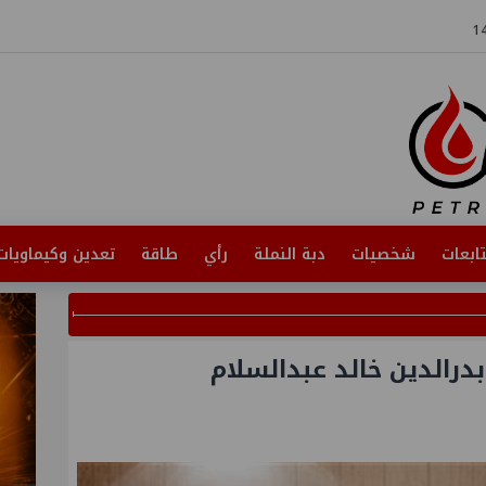
ابعات
شخصيات
دبة النملة
رأي
طاقة
تعدين وكيماويات
رالدين خالد عبدالسلام