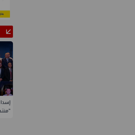
جنوب الوادي تنظم لقاء توعوي حول إدارة
إسدال الستار ع
الأزمات
"منتدى مصر للطاقة و