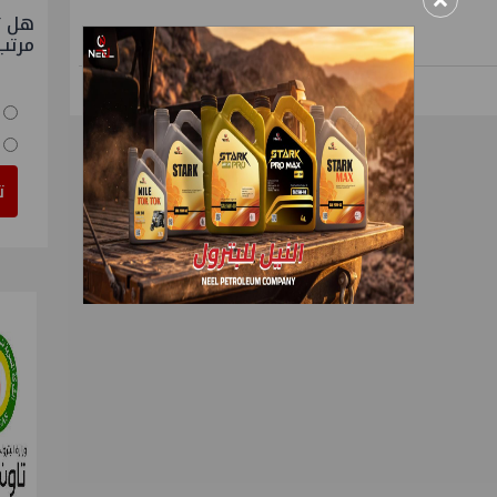
×
هل ت
مرتب
ت