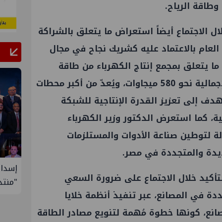
طاقة الرياح.
ل الاجتماع أيضاً استعراض ما يتعلق بالشراكة
العام بالاعتماد عليه كشريك نجاح في مجال
ما يتعلق بمجمع إنتاج الكهرباء من طاقة
الرياح بجبل الزيت، البالغ قدراته الإجمالية نحو 580 ميجاوات، ويُعدّ من أكبر محطات
هدف إلى تعزيز القدرة الإنتاجية للشبكة
ية، كما استعرض الدكتور وزير الكهرباء
ة لتوطين صناعة الأدوات والمستلزمات
يدة والمتجددة في مصر.
تنظم لقاء توعوي حول إدارة
إسدال الستار على النسخة الثان
تأكيد خلال الاجتماع على ضرورة السعي
"منتدى مصر للطاقة والصناعة 2026" بنجاح
دة في المصانع، عبر تنفيذ أنظمة خلايا
انع، كونها خطوة مُهمة لتنويع مصادر الطاقة