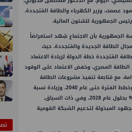
السيسي، اليوم، مع الدكتور مصطفى مدبولي،
ود عصمت، وزير الكهرباء والطاقة المُتجددة،
رئيس الجمهورية للشئون المالية.
ة الجمهورية بأن الاجتماع شِهد استعراضاً
جال الطاقة الجديدة والمُتجددة، حيث
قة المُتجددة خطة الدولة لزيادة الاعتماد
 الطاقة المصري، وخفض الاعتماد على الوقود
مة، مع مُتابعة تنفيذ مشروعات الطاقة
المُتجددة خلال العامين المقبلين وخطط الفترة حتى عام 2040، وزيادة نسبة
مُساهمة الطاقة النظيفة إلى 45% بحلول عام 2028، وفي ذات السياق،
هود المبذولة لتدعيم الشبكة القومية
ﺗﺼﻮ