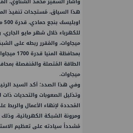
وأشار السفير محمد الشناوي، المُ
هذا السياق، مُستجدات تنفيذ الم
اوب
بمحافظة ال
ميجاوات.
وفي هذا الصدد؛ أكد السيد الرئي
وتذليل الصعوبات والتحديات ذات ال
المُحددة لإنهاء الأعمال والربط ع
ومرونة الشبكة الكهربائية، وذلك 
مُشدداً سيادته على تعظيم الاستف