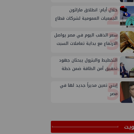
2
خلال أيام: انطلاق ماراثون
الجمعيات العمومية لشركات قطاع
3
البترول
سعر الذهب اليوم في مصر يواصل
الارتفاع مع بداية تعاملات السبت
4
التخطيط والبترول يبحثان جهود
تحقيق أمن الطاقة ضمن خطة
5
التنمية الاقتصادية والاجتماعية
للعام المالي ٢٠٢٧/٢٠٢٦
إيني تعين مديراً جديد لها في
مصر
ﻳﺖ