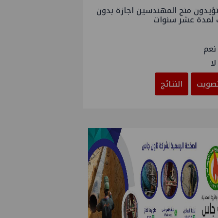
ؤيدون منح المهندسين اجازة بدون
 لمدة عشر سنوات
نعم
لا
صويت
النتائج