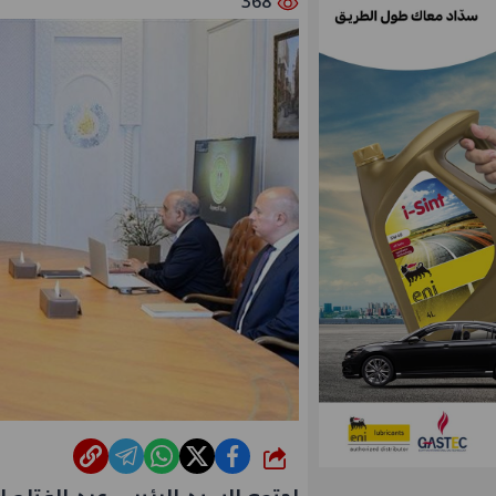
368
شارك