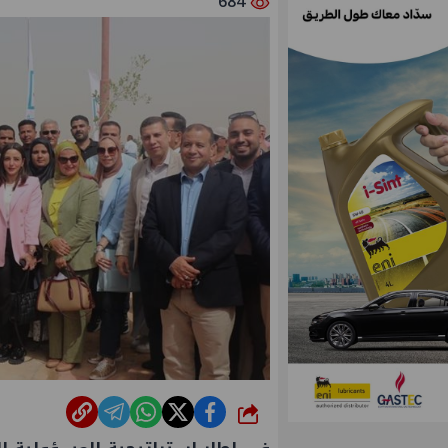
684
شارك