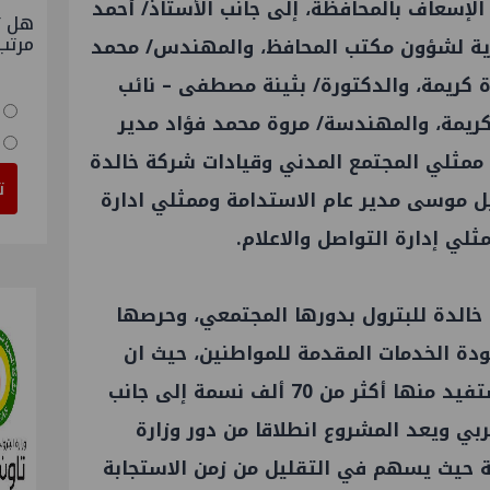
الإسعاف بالمحافظة، إلى جانب الأستاذ/ أحمد
هل ت
مرتب
كزية لشؤون مكتب المحافظ، والمهندس/ محمد
كريمة، والدكتورة/ بثينة مصطفى – نائب
يمة، والمهندسة/ مروة محمد فؤاد مدير
ة ممثلي المجتمع المدني وقيادات شركة خالدة
ت
يل موسى مدير عام الاستدامة وممثلي ادارة
لي إدارة التواصل والاعلام.
خالدة للبترول بدورها المجتمعي، وحرصها
دة الخدمات المقدمة للمواطنين، حيث ان
الوحدة تخدم أكثر من 10 قرى ليستفيد منها أكثر من 70 ألف نسمة إلى جانب
بي ويعد المشروع انطلاقا من دور وزارة
ة حيث يسهم في التقليل من زمن الاستجابة