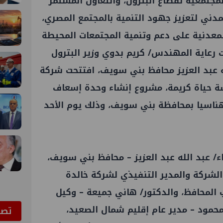
مجتمعية لقطاع البترول، والتعاون المستمر
دني لتعزيز جهود التنمية بالمجتمع المصري،
المعدنية على دعم وتنمية المجتمعات المحيطة
رعاية المهندس/ كريم بدوي وزير البترول
لله عبد العزيز محافظ بني سويف، افتتحت شركة
سة حياة كريمة، مشروع إنشاء وحدة إسعاف
إهناسيا بمحافظة بني سويف، وذلك يوم الأحد
/ عبد الله عبد العزيز – محافظ بني سويف،
شركة والمدير التنفيذي لشركة خالدة
ب المحافظ، والدكتور/ هاني جميعة – وكيل
حمود – مدير عام إقليم شمال الصعيد،
ﺗﺼﻮ