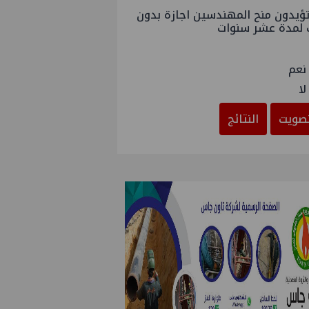
ؤيدون منح المهندسين اجازة بدون
 لمدة عشر سنوات
نعم
لا
صويت
النتائج