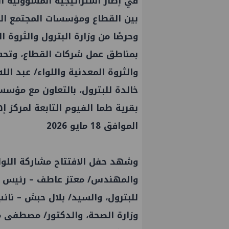
في إطار استراتيجية المسؤولية ال
بين القطاع ومؤسسات المجتمع الم
وحرصًا من وزارة البترول والثروة 
بمناطق عمل شركات القطاع، وتحت 
والثروة المعدنية واللواء/ عبد ا
خالدة للبترول، بالتعاون مع مؤس
بقرية طما الفيوم التابعة لمركز 
الموافق 18 مايو 2026
وشهد حفل الافتتاح مشاركة اللواء
والمهندس/ معتز عاطف – رئيس ال
للبترول، والسيد/ بلال حبش – نائ
وزارة الصحة، والدكتور/ مصطفى م