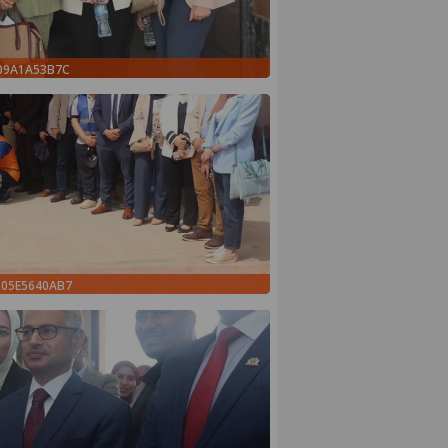
509A1A53B7C
105E5640AB7