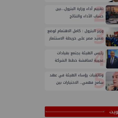
2
تقييم أداء وزارة البترول...بين
حساب الأداء والنتائج
3
وزير البترول : كامل الاهتمام لوضع
صعيد مصر على خريطة الاستثمار
4
البترولي
رئيس الهيئة يجتمع بقيادات
عجيبة لمناقشة خطط الشركة
5
لتعظيم الانتاج
وثائقيات رؤساء الهيئة في عهد
سامح فهمي.. الاختيارات بين
الأسباب والأهداف
ﻳﺖ