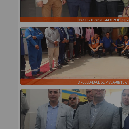
09A0E24F-987B-4491-93D7-1
D76C0D43-CD5D-47CA-8B18-E