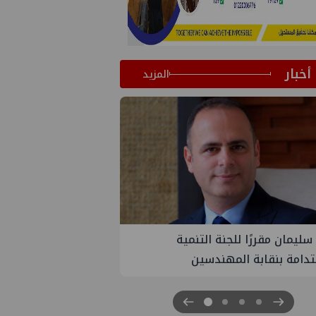
أخبار
المزيد
PM تنهي أعمال إنزال الخطوط البحرية
ث بمشروع المرحلة الرابعة لتنمية حقل
اموس البحري التابع لشركة شمال
 للبترول