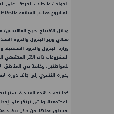
للحوادث والحالات الحرجة على الط
المشروع معايير السلامة والحفاظ
وخلال الافتتاح، صرح المهندس/ مع
معالي وزير البترول والثروة المعد
وزارة البترول والثروة المعدنية، 
المشروعات ذات الأثر المجتمعي ا
للمواطنين، وخاصة في المناطق الأك
بدوره التنموي إلى جانب دوره الا
 يتفقد مصنع ووتك لإنتاج
تحالف أوبك+ يتفق على زيادة ط
كما تجسد هذه المبادرة استراتيج
 بإدكو
إنتاج النفط خلال سبتمبر
المجتمعية، والتي ترتكز على إحد
بمناطق عملها، من خلال تنفيذ م