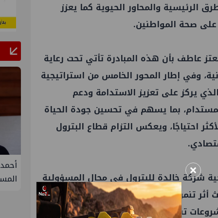
رق الرئيسية والمحاور الحيوية كما يعزز
 على صحة المواطنين.
تز عاطف بأن هذه المبادرة تأتي تحت رعاية
نية، وفي إطار المحور الخامس من استراتيجية
والذي يركز على تعزيز الاستدامة ودعم
لمستدام، بما يسهم في تحسين جودة الحياة
ثر احتياجًا، ويعكس التزام قطاع البترول
قتصادي.
فيفة في
أحمد سليمان مقررًا للجنة التنمية
S
×
ية شركة خالدة للبترول في مجال المسؤولية
المستدامة بنقابة المهندسين
الثلا
غاز ك
اث أثر تنموي مستدام في المجتمعات المحيطة
سيناء
شروعات تستهدف تحسين جودة الحياة وتوفير