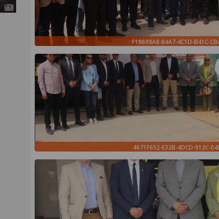
F18698A8-84A7-4C1D-B41C-C
4671F652-E32B-4DCD-913C-0