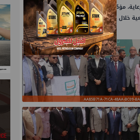
اية، مؤكدًا استمرار الشركة في تنفيذ المزيد
ة خلال الفترة المقبلة دعمًا لجهود التنمية
AA85B71A-71CA-48AA-BC09-B