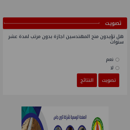
ﺗﺼﻮﻳﺖ
هل تؤيدون منح المهندسين اجازة بدون مرتب لمدة عشر
سنوات
نعم
لا
تصويت
النتائج