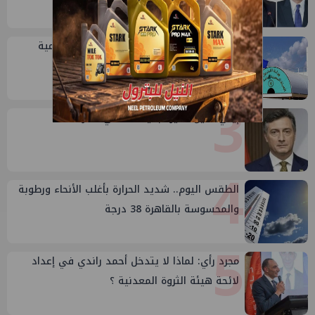
2
خلال أيام: انطلاق ماراثون الجمعيات العمومية
لشركات قطاع البترول
3
إيني تعين مديراً جديد لها في مصر
4
الطقس اليوم.. شديد الحرارة بأغلب الأنحاء ورطوبة
والمحسوسة بالقاهرة 38 درجة
5
مجرد رأي: لماذا لا يتدخل أحمد راندي في إعداد
لائحة هيئة الثروة المعدنية ؟