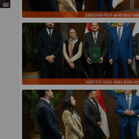
39852A93-F639-4049-9601-B
5E3F137F-555D-40B5-85B6-6