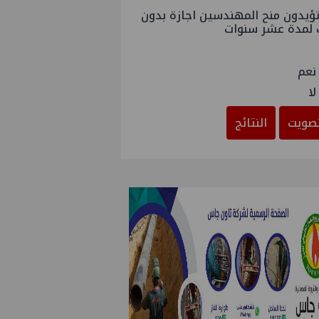
ؤيدون منح المهندسين اجازة بدون
 لمدة عشر سنوات
نعم
لا
صويت
النتائج