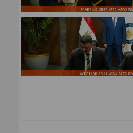
919B0442-2B60-4F22-A8D2-F
6CDF16BB-6D91-4ED4-8670-B