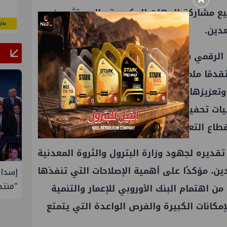
 مشاركة الجهات الحكومية والمستثمرين
عدين.
 الرقمي في الجوانب الفنية لصناعة التعدين
دمًا ملموسًا يتطلب استمرار تقديم الدعم
وتعزيزها، مؤكدًا أن العمل يجري بالتوازي على
ليات تحفيز المستثمرين، بما يهيئ بيئة أكثر
قطاع التعدين المصري.
قديره لجهود وزارة البترول والثروة المعدنية
ن، مؤكدًا على أهمية الإصلاحات التي تنفذها
ول إدارة
إسدال الستار على النسخة الثانية من
إيني 
"منتدى مصر للطاقة والصناعة 2026" بنجاح
 اهتمام البنك الأوروبي للإعمار والتنمية
مكانات الكبيرة والفرص الواعدة التي يتمتع