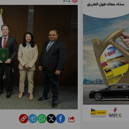
512
شارك