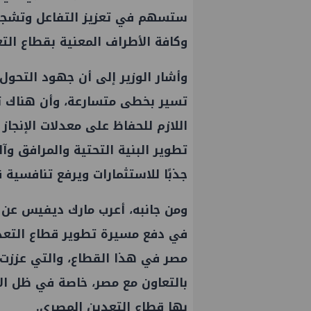
ستسهم في تعزيز التفاعل وتشجيع
وكافة الأطراف المعنية بقطاع الت
وأشار الوزير إلى أن جهود التحول
تسير بخطى متسارعة، وأن هناك تق
اللازم للحفاظ على معدلات الإنجاز 
تطوير البنية التحتية والمرافق وآ
جذبًا للاستثمارات ويرفع تنافسية 
ومن جانبه، أعرب مارك ديفيس عن ت
في دفع مسيرة تطوير قطاع التعدي
 ووليد أنور نائبين للرئيس
جنوب الوادي تنظم لقاء توعوي ح
ة
الأزمات
مصر في هذا القطاع، والتي عززت من
بالتعاون مع مصر، خاصة في ظل الإ
بها قطاع التعدين المصري.