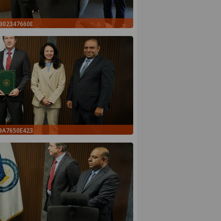
8B02347660E
E9A7650E423