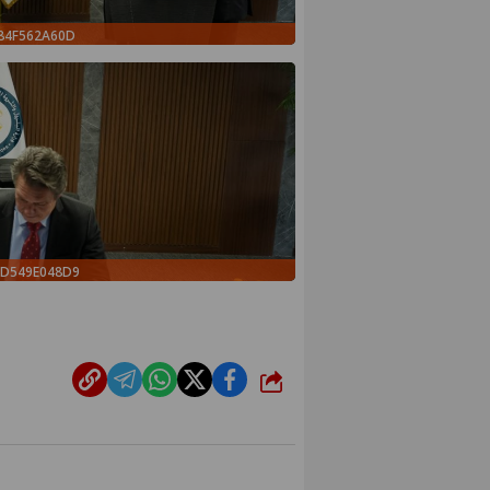
884F562A60D
DD549E048D9
شارك