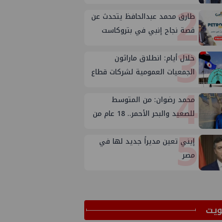
2
طارق محمد عبدالحافظ يتحدث عن
قصة نجاح إنبي في بتروكاست
3
خلال أيام: انطلاق ماراثون
الجمعيات العمومية لشركات قطاع
4
البترول
محمد رضوان: من المتوسط
للصعيد والبحر الأحمر.. 18 عام من
5
الاستكشاف
إيني تعين مديراً جديد لها في
مصر
ﻳﺖ