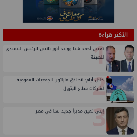
الأكثر قراءة
1
تعيين أحمد شتا ووليد أنور نائبين للرئيس التنفيذي
للهيئة
2
خلال أيام: انطلاق ماراثون الجمعيات العمومية
لشركات قطاع البترول
3
إيني تعين مديراً جديد لها في مصر