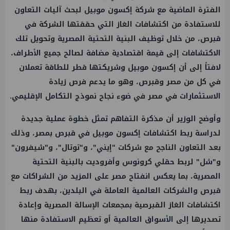
الفترة الماضية مع شركة إكسون موبيل لبحث آليات التعاون
للاستفادة من اكتشافات الغاز التي حققتها الشركة في
قبرص، من خلال توظيف البنية التحتية المصرية وتحويل تلك
الاكتشافات إلى قيمة اقتصادية مضافة لصالح جميع الأطراف،
لافتاً إلى أن إكسون موبيل وشريكتها قطر للطاقة تعملان
في كل من مصر وقبرص، وهو ما يدعم فرص زيادة
الاستثمارات في مصر في ضوء نجاح نموذج التكامل الإقليمي.
وأوضح الوزير أن مذكرة التفاهم تمثل خطوة عملية جديدة
لدراسة ربط اكتشافات إكسون موبيل في قبرص بمصر، وذلك
بعد التعاون الناجح مع شركات "إيني"، و"توتال"، و"شيفرون"
و"شل" لربط حقلي كرونوس وأفروديت بالبنية التحتية
المصرية، بما يعكس انفتاح مصر على المزيد من الشراكات مع
قبرص والشركات العالمية العاملة في البلدين، بهدف ربط
اكتشافات الغاز القبرصية بمجمعات الإسالة المصرية وإعادة
تصديرها إلى الأسواق العالمية أو تعظيم الاستفادة منها