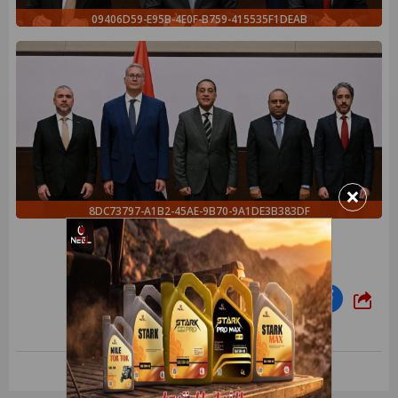
09406D59-E95B-4E0F-B759-415535F1DEAB
×
8DC73797-A1B2-45AE-9B70-9A1DE3B383DF
شارك