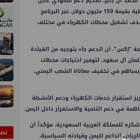
 محمد آل جابر، تقديم دعم سعودي عاجل
للحكومة اليمنية بالمشتقات النفطية بقيمة 150 مليون دولار، عبر البرنامج
بهدف تشغيل محطات الكهرباء في مختلف
ة “إكس”، أن الدعم جاء بتوجيه من القيادة
لمان آل سعود، لتوفير احتياجات محطات
ا يساهم في تخفيف معاناة الشعب اليمني،
ز استقرار خدمات الكهرباء ودعم الأنشطة
اهمة في دعم التنمية والاستقرار داخل اليمن.
شكره للمملكة العربية السعودية، مؤكداً أن
ﺗﺼﻮ
رياض الداعم لليمن وقيادته السياسية،