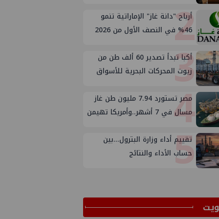
2
أرباح "دانة غاز" الإماراتية تنمو
46% في النصف الأول من 2026
3
أكبا تبدأ تصدير 60 ألف طن من
زيوت المحركات البحرية للأسواق
4
الخارجية
مصر تستورد 7.94 مليون طن غاز
مسال في 7 أشهر..وأمريكا تهيمن
5
على الإمدادات
تقييم أداء وزارة البترول...بين
حساب الأداء والنتائج
ﻳﺖ