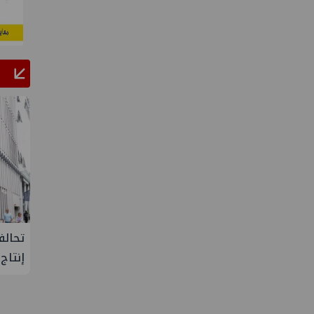
ح يتفقد مصنع ووتك لإنتاج
تحالف أوبك+ يتفق على زيادة
ية بإدكو
إنتاج النفط خلال سبتمبر