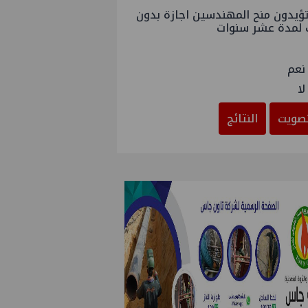
ؤيدون منح المهندسين اجازة بدون
 لمدة عشر سنوات
نعم
لا
صويت
النتائج