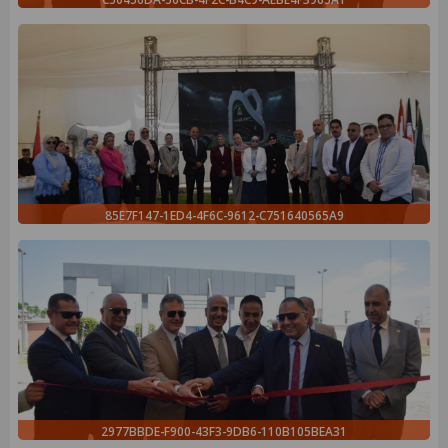
85E7F147-1ED4-4F6C-9612-C751640565A9
2977BBDE-F900-43F3-9DB6-110B105BEA31