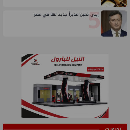
5
إيني تعين مديراً جديد لها في مصر
ﺗﺼﻮﻳﺖ