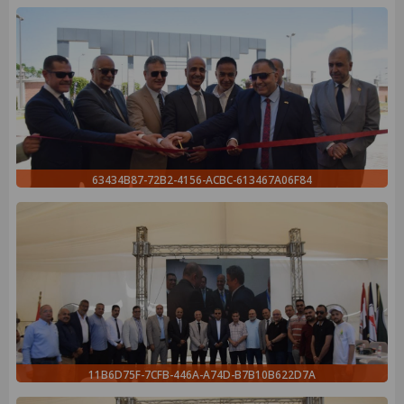
63434B87-72B2-4156-ACBC-613467A06F84
11B6D75F-7CFB-446A-A74D-B7B10B622D7A