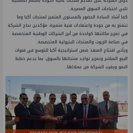
حرص الشركة على تقديم منتجات عالية الجودة بأسعار تنافسية
تلبي احتياجات السوق المصرية.
كما أشاد السادة الحضور بالمستوى المتميز لمنتجات أكبا وما
تتمتع به من جودة واعتمادات فنية متميزة، مؤكدين نجاح الشركة
في تعزيز مكانتها كواحدة من أبرز الشركات الوطنية المتخصصة
في صناعة الزيوت والمنتجات البترولية المتخصصة.
ويأتي افتتاح المنفذ ضمن استراتيجية أكبا للتوسع في قنوات
البيع المباشر وتعزيز تواجد منتجاتها بالسوق، بما يدعم خطط
النمو ويقرب الشركة من عملائها.
C50456DA-56CB-4F2C-B4C9-AEBE4F3965A1