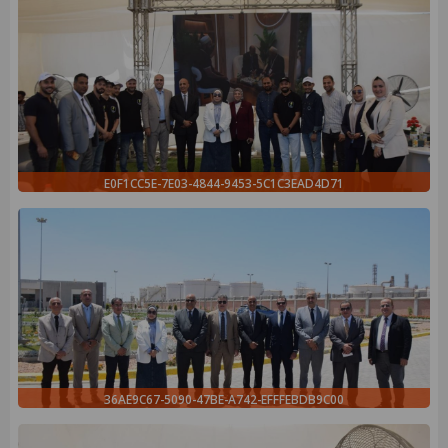
E0F1CC5E-7E03-4844-9453-5C1C3EAD4D71
36AE9C67-5090-47BE-A742-EFFFEBDB9C00