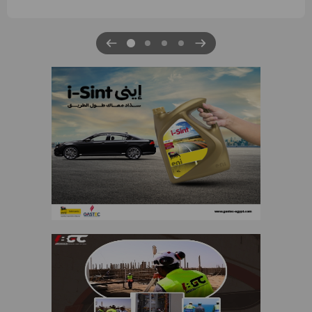
التنمية الاقتصادية والاجتماعية للعام المالي ٢٠٢٧/٢٠٢٦