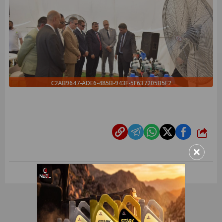
C2AB9647-ADE6-485B-943F-5F637205B5F2
شارك
×