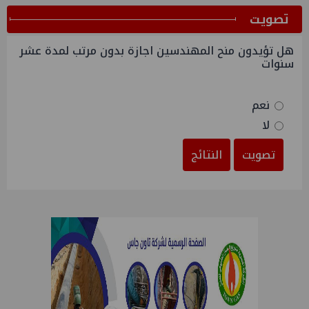
ﺗﺼﻮﻳﺖ
هل تؤيدون منح المهندسين اجازة بدون مرتب لمدة عشر
سنوات
نعم
لا
تصويت
النتائج