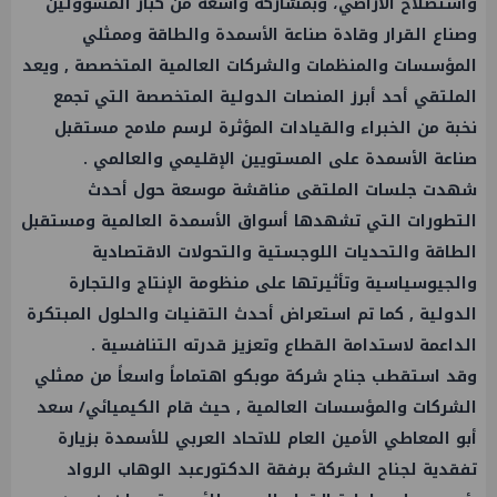
واستصلاح الأراضي، وبمشاركة واسعة من كبار المسؤولين
وصناع القرار وقادة صناعة الأسمدة والطاقة وممثلي
المؤسسات والمنظمات والشركات العالمية المتخصصة , ويعد
الملتقي أحد أبرز المنصات الدولية المتخصصة التي تجمع
نخبة من الخبراء والقيادات المؤثرة لرسم ملامح مستقبل
صناعة الأسمدة على المستويين الإقليمي والعالمي .
شهدت جلسات الملتقى مناقشة موسعة حول أحدث
التطورات التي تشهدها أسواق الأسمدة العالمية ومستقبل
الطاقة والتحديات اللوجستية والتحولات الاقتصادية
والجيوسياسية وتأثيرتها على منظومة الإنتاج والتجارة
الدولية , كما تم استعراض أحدث التقنيات والحلول المبتكرة
الداعمة لاستدامة القطاع وتعزيز قدرته التنافسية .
وقد استقطب جناح شركة موبكو اهتماماً واسعاً من ممثلي
الشركات والمؤسسات العالمية , حيث قام الكيميائي/ سعد
أبو المعاطي الأمين العام للاتحاد العربي للأسمدة بزيارة
تفقدية لجناح الشركة برفقة الدكتورعبد الوهاب الرواد