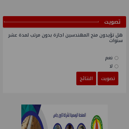
ﺗﺼﻮﻳﺖ
هل تؤيدون منح المهندسين اجازة بدون مرتب لمدة عشر
سنوات
نعم
لا
تصويت
النتائج