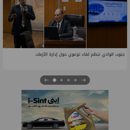
التخطيط والبترول يبحثان جهود تحقيق أمن الطاقة ضمن خطة
التنمية الاقتصادية والاجتماعية للعام المالي ٢٠٢٧/٢٠٢٦