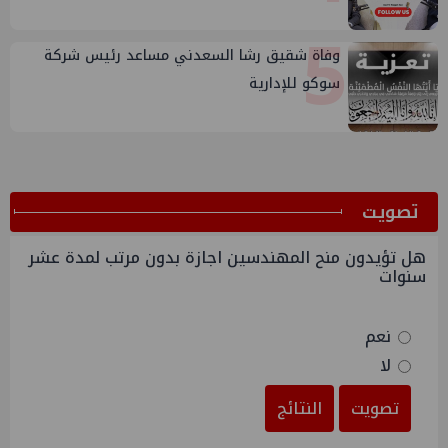
5
وفاة شقيق رشا السعدني مساعد رئيس شركة
سوكو للإدارية
ﺗﺼﻮﻳﺖ
هل تؤيدون منح المهندسين اجازة بدون مرتب لمدة عشر
سنوات
نعم
لا
تصويت
النتائج