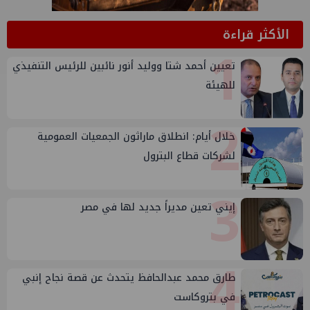
الأكثر قراءة
1
تعيين أحمد شتا ووليد أنور نائبين للرئيس التنفيذي
للهيئة
2
خلال أيام: انطلاق ماراثون الجمعيات العمومية
لشركات قطاع البترول
3
إيني تعين مديراً جديد لها في مصر
4
طارق محمد عبدالحافظ يتحدث عن قصة نجاح إنبي
في بتروكاست