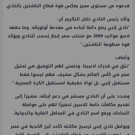
قدموه من مستوى مميز يعكس قوة قطاع الناشئين بالنادي.
وأكد رئيس النادي خلال التكريم أن:
“نادي إنبي يضع دائمًا أبناءه في مقدمة أولوياته، وما حققه
لاعبو مواليد 2009 مع منتخب مصر إنجاز يُحسب للنادي ويؤكد
قوة منظومة الناشئين.”
وأضاف:
“نثق في قدرات لاعبينا، ونتمنى لهم التوفيق في تمثيل
مصر في كأس العالم بشكل مشرف، فهم ليسوا فقط
مستقبل إنبي، بل نواة حقيقية لمستقبل الكرة المصرية.”
وشدد على أن النادي مستمر في دعم أبنائه، مشيرًا إلى
تقديم مكافآت خاصة للاعبين تحفيزًا لهم على مواصلة
النجاحات ورفع اسم النادي في المحافل القارية والدولية.
ويواصل نادي إنبي ترسيخ مكانته كأحد أبرز الأندية في مصر
في تصعيد اللاعبين من قطاع الناشئين إلى الفريق الأول،