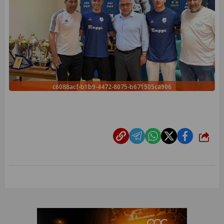
c6088acf-b1b9-4472-8075-b671505ca906
شارك