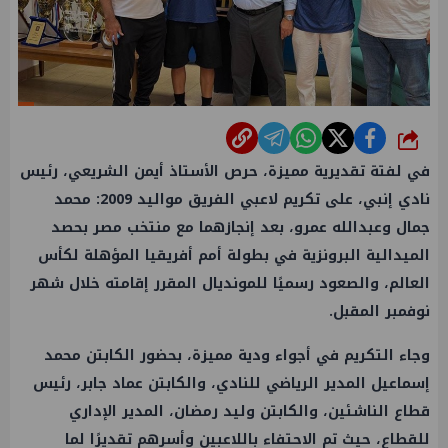
شارك
في لفتة تقديرية مميزة، حرص الأستاذ أيمن الشريعي، رئيس
نادي إنبي، على تكريم لاعبي الفريق مواليد 2009: محمد
جمال وعبدالله عمرو، بعد إنجازهما مع منتخب مصر بحصد
الميدالية البرونزية في بطولة أمم أفريقيا المؤهلة لكأس
العالم، والصعود رسميًا للمونديال المقرر إقامته خلال شهر
نوفمبر المقبل.
وجاء التكريم في أجواء ودية مميزة، بحضور الكابتن محمد
إسماعيل المدير الرياضي للنادي، والكابتن عماد جابر، رئيس
قطاع الناشئين، والكابتن وليد رمضان، المدير الإداري
للقطاع، حيث تم الاحتفاء باللاعبين وأسرهم تقديرًا لما