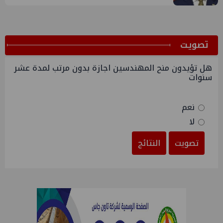
ﺗﺼﻮﻳﺖ
هل تؤيدون منح المهندسين اجازة بدون مرتب لمدة عشر
سنوات
نعم
لا
تصويت
النتائج