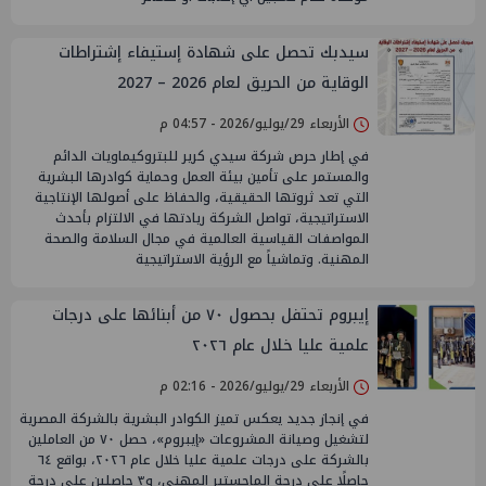
سيدبك تحصل على شهادة إستيفاء إشتراطات
الوقاية من الحريق لعام 2026 – 2027
الأربعاء 29/يوليو/2026 - 04:57 م
في إطار حرص شركة سيدي كرير للبتروكيماويات الدائم
والمستمر على تأمين بيئة العمل وحماية كوادرها البشرية
التي تعد ثروتها الحقيقية، والحفاظ على أصولها الإنتاجية
الاستراتيجية، تواصل الشركة ريادتها في الالتزام بأحدث
المواصفات القياسية العالمية في مجال السلامة والصحة
المهنية. وتماشياً مع الرؤية الاستراتيجية
إيبروم تحتفل بحصول ٧٠ من أبنائها على درجات
علمية عليا خلال عام ٢٠٢٦
الأربعاء 29/يوليو/2026 - 02:16 م
في إنجاز جديد يعكس تميز الكوادر البشرية بالشركة المصرية
لتشغيل وصيانة المشروعات «إيبروم»، حصل ٧٠ من العاملين
بالشركة على درجات علمية عليا خلال عام ٢٠٢٦، بواقع ٦٤
حاصلًا على درجة الماجستير المهني، و٣ حاصلين على درجة