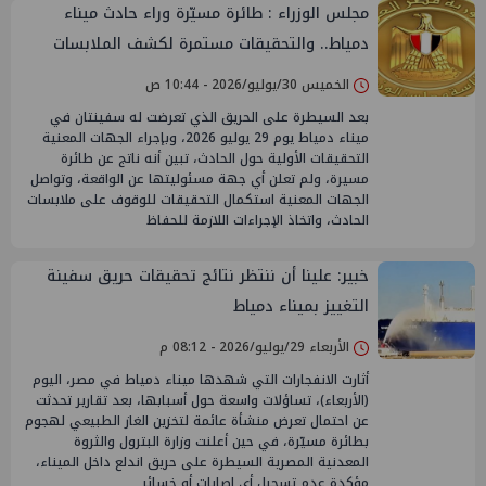
مجلس الوزراء : طائرة مسيّرة وراء حادث ميناء
دمياط.. والتحقيقات مستمرة لكشف الملابسات
الخميس 30/يوليو/2026 - 10:44 ص
بعد السيطرة على الحريق الذي تعرضت له سفينتان في
ميناء دمياط يوم 29 يوليو 2026، وبإجراء الجهات المعنية
التحقيقات الأولية حول الحادث، تبين أنه ناتج عن طائرة
مسيرة، ولم تعلن أي جهة مسئوليتها عن الواقعة، وتواصل
الجهات المعنية استكمال التحقيقات للوقوف على ملابسات
الحادث، واتخاذ الإجراءات اللازمة للحفاظ
خبير: علينا أن ننتظر نتائج تحقيقات حريق سفينة
التغييز بميناء دمياط
الأربعاء 29/يوليو/2026 - 08:12 م
أثارت الانفجارات التي شهدها ميناء دمياط في مصر، اليوم
(الأربعاء)، تساؤلات واسعة حول أسبابها، بعد تقارير تحدثت
عن احتمال تعرض منشأة عائمة لتخزين الغاز الطبيعي لهجوم
بطائرة مسيّرة، في حين أعلنت وزارة البترول والثروة
المعدنية المصرية السيطرة على حريق اندلع داخل الميناء،
مؤكدة عدم تسجيل أي إصابات أو خسائر