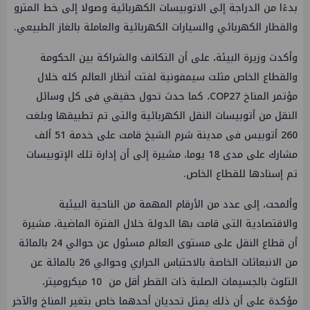
بدءًا من الدراجة إلى الاتوبيسات الكهربائية وصولا إلى خط المترو
والقطار الكهربائي والسيارات الكهربائية والعاملة بالغاز الطبيعي.
وأكدت وزيرة البيئة، على أن التكاتف والشراكة بين الحكومة
والقطاع الخاص مثلت سيمفونية لفتت أنظار العالم كله خلال
مؤتمر المناخ COP27، كما حدث تحول حقيقي فى كل وسائل
النقل من أتوبيسات النقل الكهربائية والتى تم تطبيقها وبلغت
260 أتوبيس فى مدينة شرم الشيخ قامت على خدمة 51 ألف
مشارك على مدى 18 يوما، مشيرة إلى أن إدارة تلك الإتوبيسات
تم إسنادها للقطاع الخاص.
وألمحت، إلى عدد من الأرقام المهمة من الناحية البيئية
والاقتصادية التى قامت بها الدولة خلال الفترة الماضية، مشيرة
أن قطاع النقل على مستوى العالم مسئول عن حوالي 24 بالمائة
من الانبعاثات الخاصة بالاحتباس الحراري وحوالي 26 بالمائة عن
التلوث بالجسيمات الصلبة ذات القطر أقل من 10 ميكروميتر،
مؤكدة على أن ذلك يمثل تحديان أحدهما خاص بتغير المناخ والآخر