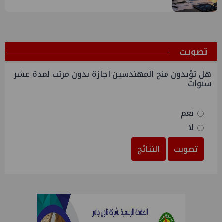
ﺗﺼﻮﻳﺖ
هل تؤيدون منح المهندسين اجازة بدون مرتب لمدة عشر
سنوات
نعم
لا
تصويت
النتائج